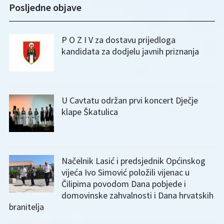
Posljedne objave
P O Z I V za dostavu prijedloga
kandidata za dodjelu javnih priznanja
U Cavtatu održan prvi koncert Dječje
klape Škatulica
Načelnik Lasić i predsjednik Općinskog
vijeća Ivo Simović položili vijenac u
Čilipima povodom Dana pobjede i
domovinske zahvalnosti i Dana hrvatskih
branitelja