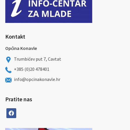
Kontakt
Općina Konavle
Trumbićev put 7, Cavtat
+385 (0)20 478401
info@opcinakonavle.hr
Pratite nas
facebook