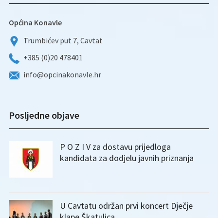
Općina Konavle
Trumbićev put 7, Cavtat
+385 (0)20 478401
info@opcinakonavle.hr
Posljedne objave
P O Z I V za dostavu prijedloga
kandidata za dodjelu javnih priznanja
U Cavtatu održan prvi koncert Dječje
klape Škatulica