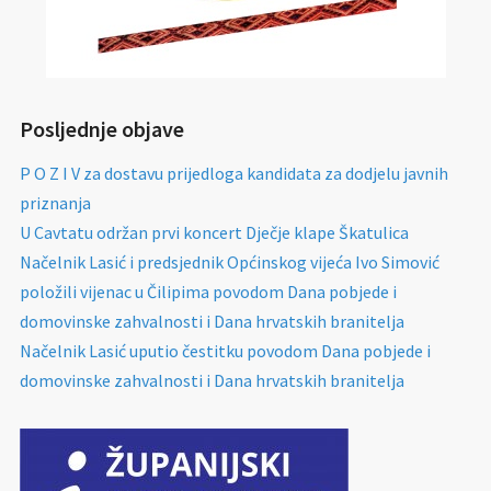
Posljednje objave
P O Z I V za dostavu prijedloga kandidata za dodjelu javnih
priznanja
U Cavtatu održan prvi koncert Dječje klape Škatulica
Načelnik Lasić i predsjednik Općinskog vijeća Ivo Simović
položili vijenac u Čilipima povodom Dana pobjede i
domovinske zahvalnosti i Dana hrvatskih branitelja
Načelnik Lasić uputio čestitku povodom Dana pobjede i
domovinske zahvalnosti i Dana hrvatskih branitelja