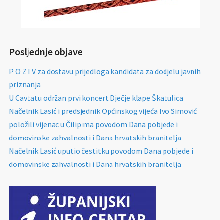
Posljednje objave
P O Z I V za dostavu prijedloga kandidata za dodjelu javnih
priznanja
U Cavtatu održan prvi koncert Dječje klape Škatulica
Načelnik Lasić i predsjednik Općinskog vijeća Ivo Simović
položili vijenac u Čilipima povodom Dana pobjede i
domovinske zahvalnosti i Dana hrvatskih branitelja
Načelnik Lasić uputio čestitku povodom Dana pobjede i
domovinske zahvalnosti i Dana hrvatskih branitelja