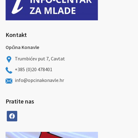
Kontakt
Općina Konavle
Trumbićev put 7, Cavtat
+385 (0)20 478401
info@opcinakonavle.hr
Pratite nas
facebook