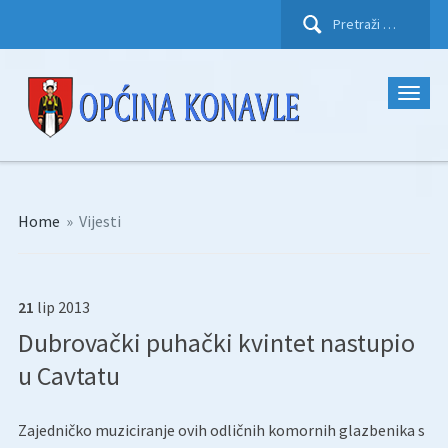
Pretraži:
Home
»
Vijesti
21
lip
2013
Dubrovački puhački kvintet nastupio
u Cavtatu
Zajedničko muziciranje ovih odličnih komornih glazbenika s