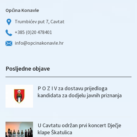
Općina Konavle
Trumbićev put 7, Cavtat
+385 (0)20 478401
info@opcinakonavle.hr
Posljedne objave
P O Z I V za dostavu prijedloga
kandidata za dodjelu javnih priznanja
U Cavtatu održan prvi koncert Dječje
klape Škatulica