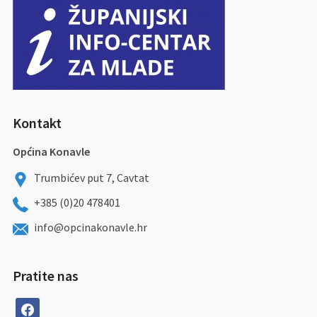
Kontakt
Općina Konavle
Trumbićev put 7, Cavtat
+385 (0)20 478401
info@opcinakonavle.hr
Pratite nas
facebook