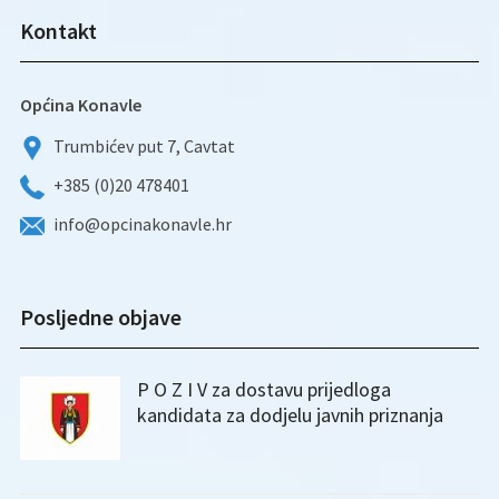
Kontakt
Općina Konavle
Trumbićev put 7, Cavtat
+385 (0)20 478401
info@opcinakonavle.hr
Posljedne objave
P O Z I V za dostavu prijedloga
kandidata za dodjelu javnih priznanja