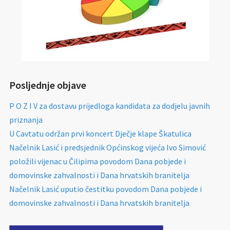
Posljednje objave
P O Z I V za dostavu prijedloga kandidata za dodjelu javnih
priznanja
U Cavtatu održan prvi koncert Dječje klape Škatulica
Načelnik Lasić i predsjednik Općinskog vijeća Ivo Simović
položili vijenac u Čilipima povodom Dana pobjede i
domovinske zahvalnosti i Dana hrvatskih branitelja
Načelnik Lasić uputio čestitku povodom Dana pobjede i
domovinske zahvalnosti i Dana hrvatskih branitelja