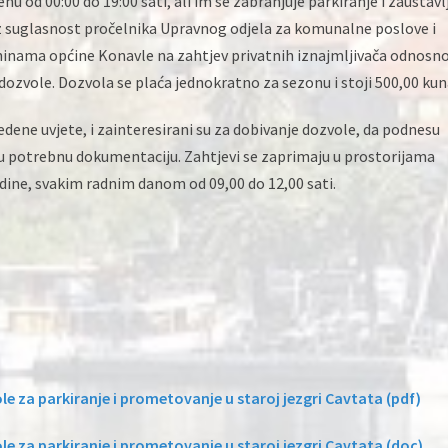
nu od 00:00 do 19:00 sati, ali im se zabranjuje parkiranje i zaustavl
z suglasnost pročelnika Upravnog odjela za komunalne poslove i
ninama općine Konavle na zahtjev privatnih iznajmljivača odnosn
 dozvole. Dozvola se plaća jednokratno za sezonu i stoji 500,00 kun
dene uvjete, i zainteresirani su za dobivanje dozvole, da podnesu
svu potrebnu dokumentaciju. Zahtjevi se zaprimaju u prostorijama
odine, svakim radnim danom od 09,00 do 12,00 sati.
e za parkiranje i prometovanje u staroj jezgri Cavtata (pdf)
e za parkiranje i prometovanje u staroj jezgri Cavtata (doc)