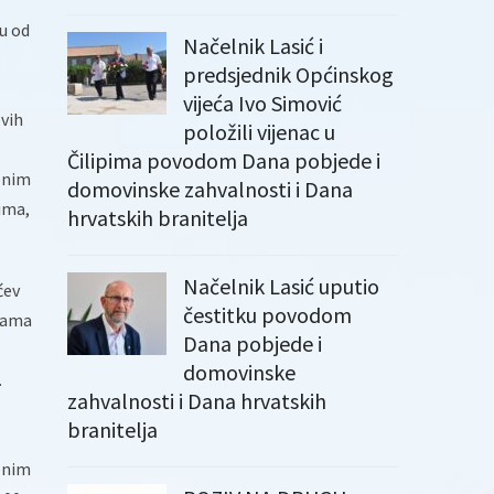
tu od
Načelnik Lasić i
predsjednik Općinskog
vijeća Ivo Simović
vih
položili vijenac u
Čilipima povodom Dana pobjede i
enim
domovinske zahvalnosti i Dana
ima,
hrvatskih branitelja
Načelnik Lasić uputio
ćev
čestitku povodom
icama
Dana pobjede i
domovinske
.
zahvalnosti i Dana hrvatskih
branitelja
enim