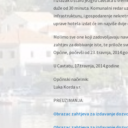
i izlazak u staru jezgru Cavtata u vreme
duže od 30 minuta. Komunalni redar u
infrastrukturu, i gospodarenje nekret
uprave hotela izdat će im najviše dvije
Molimo sve one koji zadovoljavaju nave
zahtjev za dobivanje iste, te prilože 
Općine, počevši od 23. travnja, 2014.g
U Cavtatu, 17.travnja, 2014.godine
Općinski načelnik:
Luka Korda v.r.
PREUZIMANJA:
Obrazac zahtjeva za izdavanje dozvol
Obrazac zahtjeva za izdavanje dozvol