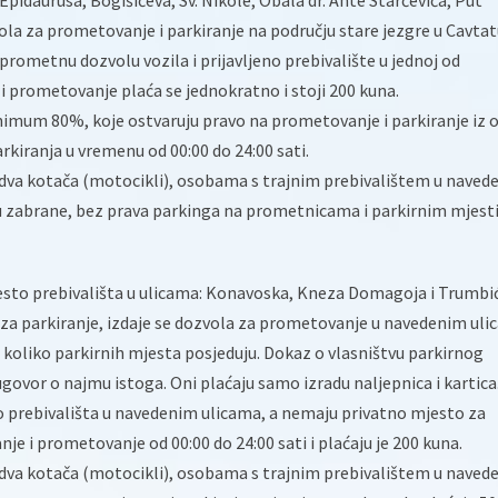
Epidaurusa, Bogišićeva, Sv. Nikole, Obala dr. Ante Starčevića, Put
zvola za prometovanje i parkiranje na području stare jezgre u Cavta
 prometnu dozvolu vozila i prijavljeno prebivalište u jednoj od
 i prometovanje plaća se jednokratno i stoji 200 kuna.
imum 80%, koje ostvaruju pravo na prometovanje i parkiranje iz o
kiranja u vremenu od 00:00 do 24:00 sati.
va kotača (motocikli), osobama s trajnim prebivalištem u naved
u zabrane, bez prava parkinga na prometnicama i parkirnim mjest
jesto prebivališta u ulicama: Konavoska, Kneza Domagoja i Trumbi
o za parkiranje, izdaje se dozvola za prometovanje u navedenim ul
a koliko parkirnih mjesta posjeduju. Dokaz o vlasništvu parkirnog
 ugovor o najmu istoga. Oni plaćaju samo izradu naljepnica i kartica
to prebivališta u navedenim ulicama, a nemaju privatno mjesto za
nje i prometovanje od 00:00 do 24:00 sati i plaćaju je 200 kuna.
va kotača (motocikli), osobama s trajnim prebivalištem u naved