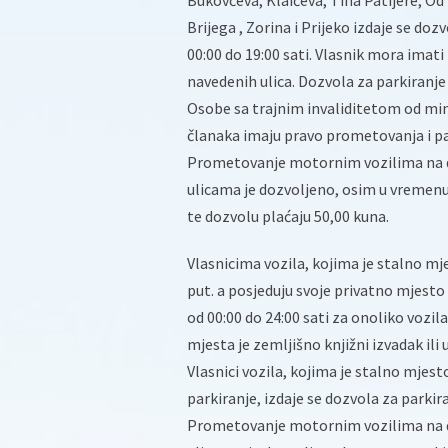
Bukovčeva, Klaićeva, Tina Patijere, Od 
Brijega , Zorina i Prijeko izdaje se do
00:00 do 19:00 sati. Vlasnik mora imati
navedenih ulica. Dozvola za parkiranje
Osobe sa trajnim invaliditetom od min
članaka imaju pravo prometovanja i par
Prometovanje motornim vozilima na d
ulicama je dozvoljeno, osim u vremen
te dozvolu plaćaju 50,00 kuna.
Vlasnicima vozila, kojima je stalno m
put. a posjeduju svoje privatno mjest
od 00:00 do 24:00 sati za onoliko vozil
mjesta je zemljišno knjižni izvadak ili
Vlasnici vozila, kojima je stalno mjes
parkiranje, izdaje se dozvola za parkira
Prometovanje motornim vozilima na d