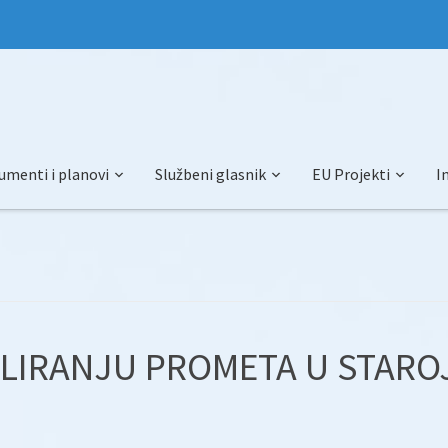
umenti i planovi
Službeni glasnik
EU Projekti
I
LIRANJU PROMETA U STARO