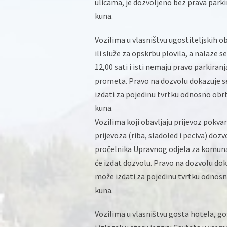
ulicama, je dozvoljeno bez prava park
kuna.
Vozilima u vlasništvu ugostiteljskih ob
ili služe za opskrbu plovila, a nalaze 
12,00 sati i isti nemaju pravo parkiran
prometa. Pravo na dozvolu dokazuje se 
izdati za pojedinu tvrtku odnosno obrt
kuna.
Vozilima koji obavljaju prijevoz pokvar
prijevoza (riba, sladoled i peciva) doz
pročelnika Upravnog odjela za komuna
će izdat dozvolu. Pravo na dozvolu doka
može izdati za pojedinu tvrtku odnosno
kuna.
Vozilima u vlasništvu gosta hotela, go