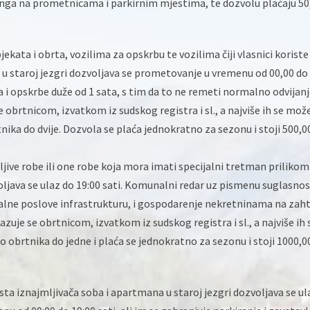
inga na prometnicama i parkirnim mjestima, te dozvolu plaćaju 50
jekata i obrta, vozilima za opskrbu te vozilima čiji vlasnici koriste
se u staroj jezgri dozvoljava se prometovanje u vremenu od 00,00 do
ja i opskrbe duže od 1 sata, s tim da to ne remeti normalno odvijan
obrtnicom, izvatkom iz sudskog registra i sl., a najviše ih se mož
nika do dvije. Dozvola se plaća jednokratno za sezonu i stoji 500,0
ljive robe ili one robe koja mora imati specijalni tretman prilikom
voljava se ulaz do 19:00 sati. Komunalni redar uz pismenu suglasno
lne poslove infrastrukturu, i gospodarenje nekretninama na zaht
zuje se obrtnicom, izvatkom iz sudskog registra i sl., a najviše ih 
 obrtnika do jedne i plaća se jednokratno za sezonu i stoji 1000,0
sta iznajmljivača soba i apartmana u staroj jezgri dozvoljava se u