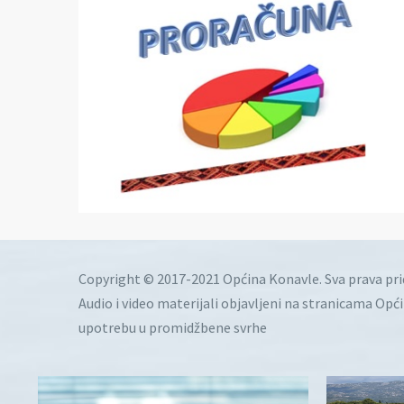
Copyright © 2017-2021 Općina Konavle. Sva prava pr
Audio i video materijali objavljeni na stranicama Opć
upotrebu u promidžbene svrhe