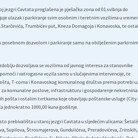
j jezgri Cavtata proglašena je pješačka zona od 01.svibnja do
juje ulazak i parkiranje svim osobnim i teretnim vozilima u vreme
 A.Starčevića, Trumbićev put, Kneza Domagoja i Konavoska, te osta
s posebnom dozvolom i parkiranje samo na obilježenim parkirni
blju dozvoljava se vozilima od javnog interesa za stanovnike
e pomoći i vatrogasna vozila samo u slučajevima intervencije, te
 pošta, T-coma i Konavoskog komunalnog društva prema potrebi u
za komunalne poslove, infrastrukturu i gospodarenje nekretnin
h pošta i ostalim tvrtkama koje obavljaju poštanske usluge (City 
aća jednokratno 1000,00 kuna godišnje.
to prebivališta u staroj jezgri Cavtata u sljedećim ulicama: Šetali
va, Supilova, Štrosmajerova, Gundulićeva, Preradovićeva, Zrinskih,