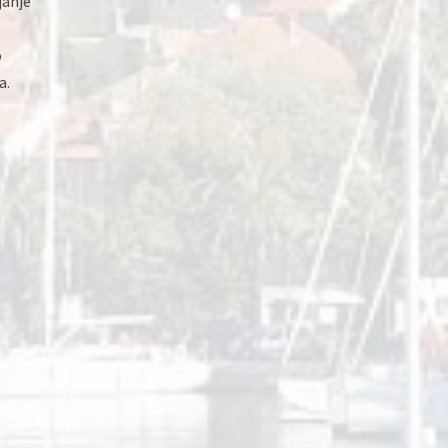
janje
o
a.