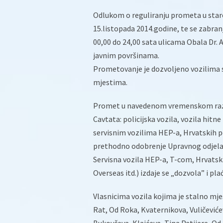
Odlukom o reguliranju prometa u staro
15.listopada 2014.godine, te se zabran
00,00 do 24,00 sata ulicama Obala Dr.
javnim površinama.
Prometovanje je dozvoljeno vozilima 
mjestima.
Promet u navedenom vremenskom razdo
Cavtata: policijska vozila, vozila hitn
servisnim vozilima HEP-a, Hrvatskih
prethodno odobrenje Upravnog odjela 
Servisna vozila HEP-a, T-com, Hrvatski
Overseas itd.) izdaje se „dozvola” i pl
Vlasnicima vozila kojima je stalno mjes
Rat, Od Roka, Kvaternikova, Vuličeviće