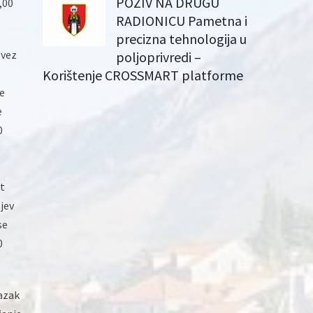
POZIV NA DRUGU
,00
RADIONICU Pametna i
precizna tehnologija u
 vez
poljoprivredi –
Korištenje CROSSMART platforme
je
e
0
st
jev
se
0
lazak