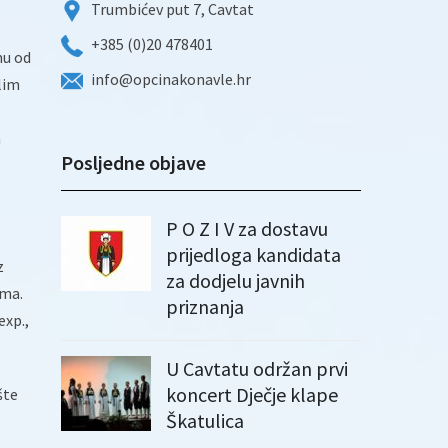
Trumbićev put 7, Cavtat
+385 (0)20 478401
nu od
info@opcinakonavle.hr
lim
m
Posljedne objave
P O Z I V za dostavu
prijedloga kandidata
z
za dodjelu javnih
ama.
priznanja
exp.,
U Cavtatu održan prvi
koncert Dječje klape
šte
Škatulica