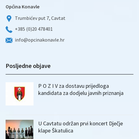
Općina Konavle
Trumbićev put 7, Cavtat
+385 (0)20 478401
info@opcinakonavle.hr
Posljedne objave
P O Z I V za dostavu prijedloga
kandidata za dodjelu javnih priznanja
U Cavtatu održan prvi koncert Dječje
klape Škatulica