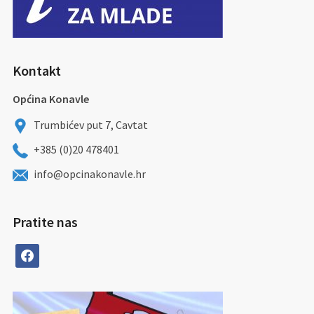
Kontakt
Općina Konavle
Trumbićev put 7, Cavtat
+385 (0)20 478401
info@opcinakonavle.hr
Pratite nas
facebook