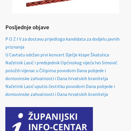
Posljednje objave
P O Z I V za dostavu prijedloga kandidata za dodjelu javnih
priznanja
U Cavtatu održan prvi koncert Dječje klape Škatulica
Načelnik Lasić i predsjednik Općinskog vijeća Ivo Simović
položili vijenac u Čilipima povodom Dana pobjede i
domovinske zahvalnosti i Dana hrvatskih branitelja
Načelnik Lasić uputio čestitku povodom Dana pobjede i
domovinske zahvalnosti i Dana hrvatskih branitelja