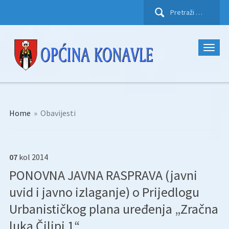
Pretraži:
Home
»
Obavijesti
07
kol
2014
PONOVNA JAVNA RASPRAVA (javni
uvid i javno izlaganje) o Prijedlogu
Urbanističkog plana uređenja „Zračna
luka Čilipi 1“