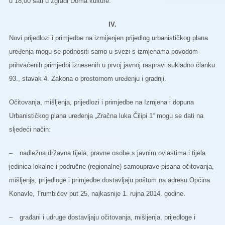
u 18,00 sati u zgradi Doma kulture.
IV.
Novi prijedlozi i primjedbe na izmijenjen prijedlog urbanističkog plana
uređenja mogu se podnositi samo u svezi s izmjenama povodom
prihvaćenih primjedbi iznesenih u prvoj javnoj raspravi sukladno članku
93., stavak 4. Zakona o prostornom uređenju i gradnji.
Očitovanja, mišljenja, prijedlozi i primjedbe na Izmjena i dopuna
Urbanističkog plana uređenja „Zračna luka Čilipi 1“ mogu se dati na
sljedeći način:
–
nadležna državna tijela, pravne osobe s javnim ovlastima i tijela
jedinica lokalne i područne (regionalne) samouprave pisana očitovanja,
mišljenja, prijedloge i primjedbe dostavljaju poštom na adresu Općina
Konavle, Trumbićev put 25, najkasnije 1. rujna 2014. godine.
–
građani i udruge dostavljaju očitovanja, mišljenja, prijedloge i