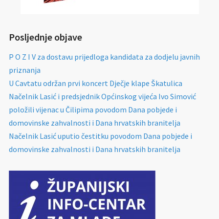
Posljednje objave
P O Z I V za dostavu prijedloga kandidata za dodjelu javnih
priznanja
U Cavtatu održan prvi koncert Dječje klape Škatulica
Načelnik Lasić i predsjednik Općinskog vijeća Ivo Simović
položili vijenac u Čilipima povodom Dana pobjede i
domovinske zahvalnosti i Dana hrvatskih branitelja
Načelnik Lasić uputio čestitku povodom Dana pobjede i
domovinske zahvalnosti i Dana hrvatskih branitelja