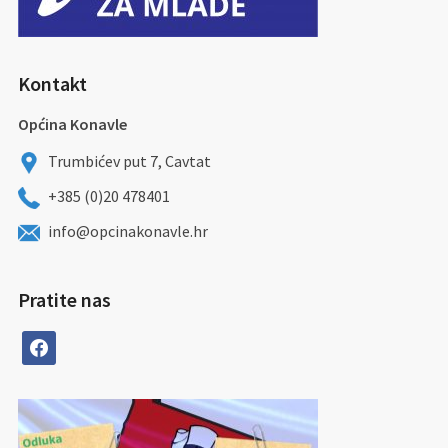
Kontakt
Općina Konavle
Trumbićev put 7, Cavtat
+385 (0)20 478401
info@opcinakonavle.hr
Pratite nas
facebook