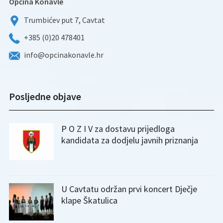
Općina Konavle
Trumbićev put 7, Cavtat
+385 (0)20 478401
info@opcinakonavle.hr
Posljedne objave
P O Z I V za dostavu prijedloga
kandidata za dodjelu javnih priznanja
U Cavtatu održan prvi koncert Dječje
klape Škatulica