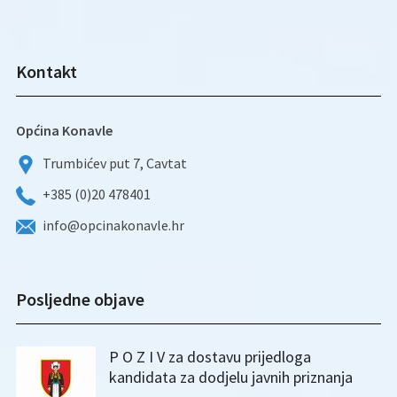
Kontakt
Općina Konavle
Trumbićev put 7, Cavtat
+385 (0)20 478401
info@opcinakonavle.hr
Posljedne objave
P O Z I V za dostavu prijedloga
kandidata za dodjelu javnih priznanja