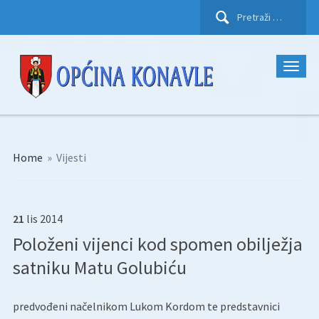
Pretraži:
Home
»
Vijesti
21
lis
2014
Položeni vijenci kod spomen obilježja
satniku Matu Golubiću
predvođeni načelnikom Lukom Kordom te predstavnici