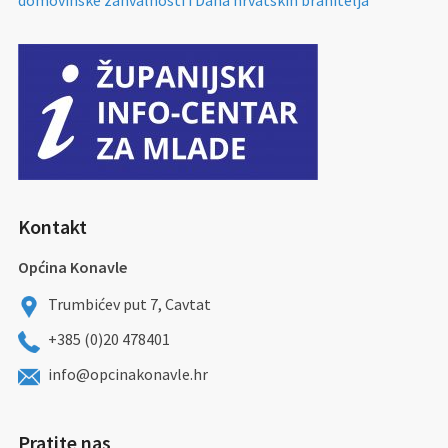
domovinske zahvalnosti i Dana hrvatskih branitelja
Kontakt
Općina Konavle
Trumbićev put 7, Cavtat
+385 (0)20 478401
info@opcinakonavle.hr
Pratite nas