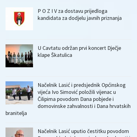
P O Z I V za dostavu prijedloga
kandidata za dodjelu javnih priznanja
U Cavtatu održan prvi koncert Dječje
klape Škatulica
Načelnik Lasić i predsjednik Općinskog
vijeća Ivo Simović položili vijenac u
Čilipima povodom Dana pobjede i
domovinske zahvalnosti i Dana hrvatskih
branitelja
Načelnik Lasić uputio čestitku povodom