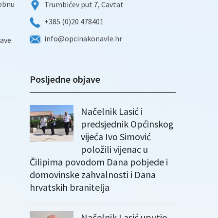
sobnu
Trumbićev put 7, Cavtat
+385 (0)20 478401
info@opcinakonavle.hr
rave
Posljedne objave
Načelnik Lasić i
predsjednik Općinskog
vijeća Ivo Simović
položili vijenac u
Čilipima povodom Dana pobjede i
domovinske zahvalnosti i Dana
hrvatskih branitelja
Načelnik Lasić uputio