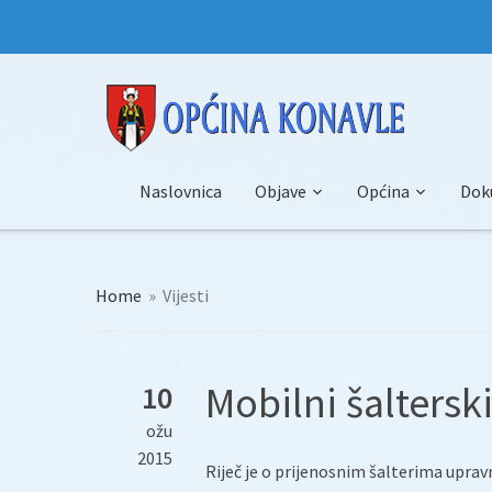
Naslovnica
Objave
Općina
Dok
Home
»
Vijesti
Mobilni šalters
10
ožu
2015
Riječ je o prijenosnim šalterima uprav