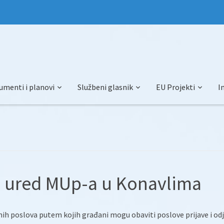
umenti i planovi
Službeni glasnik
EU Projekti
I
ki ured MUp-a u Konavlima
nih poslova putem kojih građani mogu obaviti poslove prijave i od