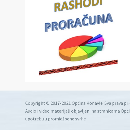
Copyright © 2017-2021 Općina Konavle. Sva prava pr
Audio i video materijali objavljeni na stranicama Opć
upotrebu u promidžbene svrhe