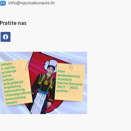
info@opcinakonavle.hr
Pratite nas
facebook