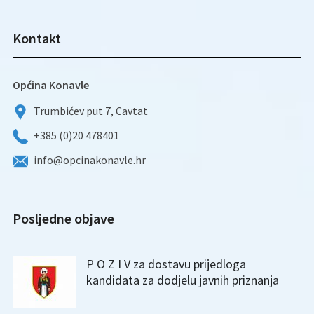
Kontakt
Općina Konavle
Trumbićev put 7, Cavtat
+385 (0)20 478401
info@opcinakonavle.hr
Posljedne objave
P O Z I V za dostavu prijedloga
kandidata za dodjelu javnih priznanja