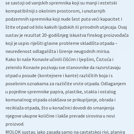
se sastoji od vanjskih spremnika koji su manji i estetski
kompatibilniji s okolnim prostorom, i unutarnjih
podzemnih spremnika koji nude šest puta veći kapacitet i
štite otpad od bilo kakvih ljudskih ili prirodnih utjecaja. Ovaj
sustav je rezultat 20-godišnjeg iskustva finskog proizvođača
koji je uspio riješiti glavne probleme skladišta otpada –
neuređenost odlagališta i širenje neugodnih mirisa.
Kako bi naše Konavle učinili čišćim i ljepšim, Čistoća i
zelenilo Konavle pozivaju sve stanovnike da razvrstavaju
otpad u posude (kontejnere i kante) različitih boja i s
posebnim oznakama za različite vrste otpada. Odlaganjem
u pojedine spremnike papira, plastike, stakla i ostalog
komunalnog otpada olakšava se prikupljanje, obrada i
reciklaža otpada, što u konačnici dovodi do smanjenja
njegove ukupne količine i lakše prerade sirovina u novi
proizvod.
MOLOK sustav, iako zasada samo na cavtatskoj rivi, planira