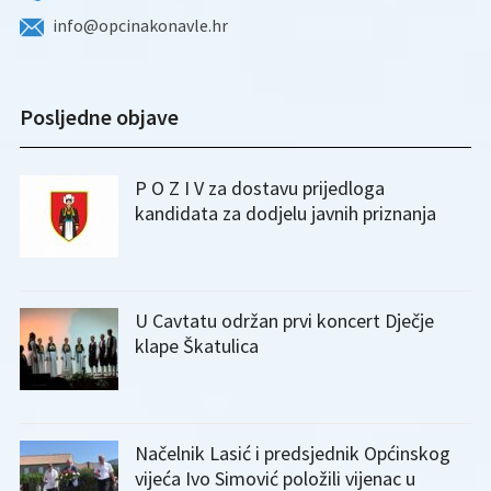
info@opcinakonavle.hr
Posljedne objave
P O Z I V za dostavu prijedloga
kandidata za dodjelu javnih priznanja
U Cavtatu održan prvi koncert Dječje
klape Škatulica
Načelnik Lasić i predsjednik Općinskog
vijeća Ivo Simović položili vijenac u