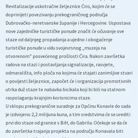
Revitalizacije uskotračne željeznice Ćiro, kojim će se
doprinijeti povezivanju prekograničnog područja
Dubrovačko-neretvanske županije i Hercegovine. Uspostava
nove zajedničke turističke ponude značit će očuvanje ove
staze od daljnjeg propadanja a ujedno i obogaćenje
turističke ponude u vidu svojevrsnog „muzeja na
otvorenom” posvećenog prošlosti Ćira. Nakon završetka
radova na stazi i postavljanja signalizacije, rasvjete,
odmarališta, info ploča na kojima će stajati zanimljive stvari
o povijesti željeznice, započet će i organizacija promotivnih
utrka duž staze te nabavka bicikala koji bi bili na stalnom
raspolaganju krajnjim korisnicima staze.
U sklopu prekogranične suradnje za Općinu Konavle do sada
je izdvojeno 2,2 milijuna kuna, a tim sredstvima će se urediti
prvi dio staze od granice s BiH, do Gabrila. Očekuje se da će
do završetka trajanja projekta na području Konavala biti