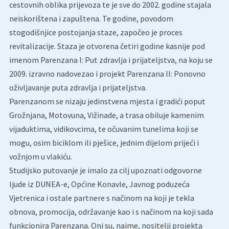
cestovnih oblika prijevoza te je sve do 2002. godine stajala
neiskorištena i zapuštena. Te godine, povodom
stogodišnjice postojanja staze, započeo je proces
revitalizacije. Staza je otvorena četiri godine kasnije pod
imenom Parenzana I: Put zdravlja i prijateljstva, na koju se
2009. izravno nadovezao i projekt Parenzana II: Ponovno
oživljavanje puta zdravlja i prijateljstva.
Parenzanom se nizaju jedinstvena mjesta i gradići poput
Grožnjana, Motovuna, Vižinade, a trasa obiluje kamenim
vijaduktima, vidikovcima, te očuvanim tunelima koji se
mogu, osim biciklom ili pješice, jednim dijelom prijeći i
vožnjom u vlakiću.
Studijsko putovanje je imalo za cilj upoznati odgovorne
ljude iz DUNEA-e, Općine Konavle, Javnog poduzeća
Vjetrenica i ostale partnere s načinom na koji je tekla
obnova, promocija, održavanje kao i s načinom na koji sada
funkcionira Parenzana. Oni su, naime, nositelji projekta