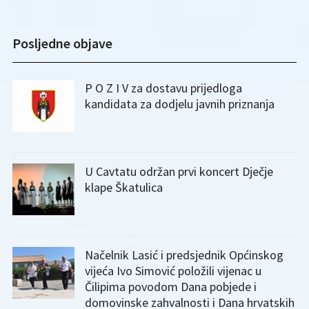
Posljedne objave
P O Z I V za dostavu prijedloga
kandidata za dodjelu javnih priznanja
U Cavtatu održan prvi koncert Dječje
klape Škatulica
Načelnik Lasić i predsjednik Općinskog
vijeća Ivo Simović položili vijenac u
Čilipima povodom Dana pobjede i
domovinske zahvalnosti i Dana hrvatskih