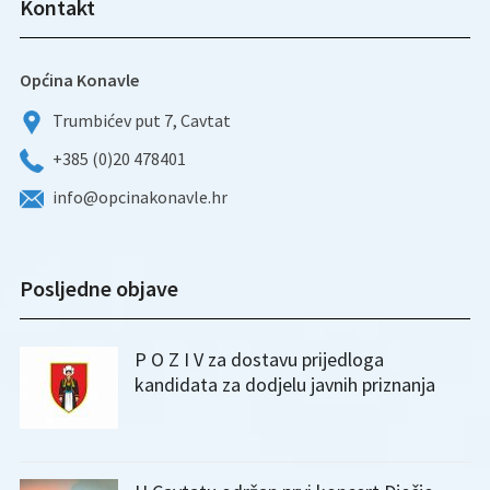
Kontakt
Općina Konavle
Trumbićev put 7, Cavtat
+385 (0)20 478401
info@opcinakonavle.hr
Posljedne objave
P O Z I V za dostavu prijedloga
kandidata za dodjelu javnih priznanja