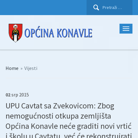
Pretraži:
Home
»
Vijesti
02
srp
2015
UPU Cavtat sa Zvekovicom: Zbog
nemogućnosti otkupa zemljišta
Općina Konavle neće graditi novi vrtić
i školu u Cavtatu, već će rekonstruirati