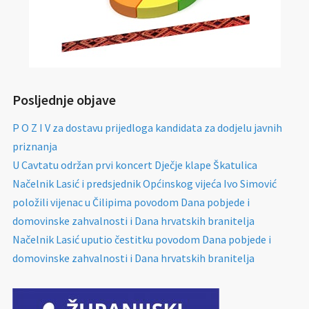
Posljednje objave
P O Z I V za dostavu prijedloga kandidata za dodjelu javnih
priznanja
U Cavtatu održan prvi koncert Dječje klape Škatulica
Načelnik Lasić i predsjednik Općinskog vijeća Ivo Simović
položili vijenac u Čilipima povodom Dana pobjede i
domovinske zahvalnosti i Dana hrvatskih branitelja
Načelnik Lasić uputio čestitku povodom Dana pobjede i
domovinske zahvalnosti i Dana hrvatskih branitelja