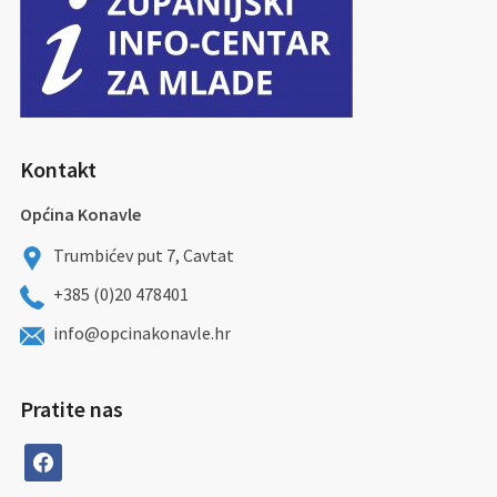
Kontakt
Općina Konavle
Trumbićev put 7, Cavtat
+385 (0)20 478401
info@opcinakonavle.hr
Pratite nas
facebook