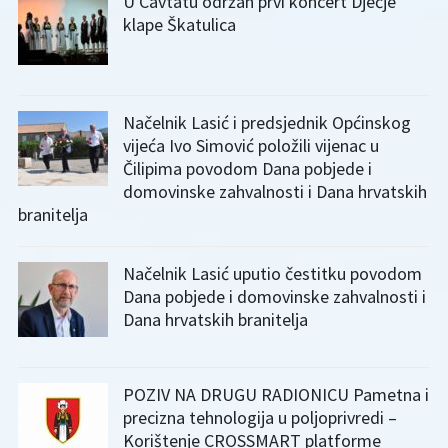
U Cavtatu održan prvi koncert Dječje
klape Škatulica
Načelnik Lasić i predsjednik Općinskog
vijeća Ivo Simović položili vijenac u
Čilipima povodom Dana pobjede i
domovinske zahvalnosti i Dana hrvatskih
branitelja
Načelnik Lasić uputio čestitku povodom
Dana pobjede i domovinske zahvalnosti i
Dana hrvatskih branitelja
POZIV NA DRUGU RADIONICU Pametna i
precizna tehnologija u poljoprivredi –
Korištenje CROSSMART platforme