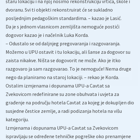
staru lokaciju i na njoj nosimo rekonstrukciju vrtića, škole i
dvoranu. Svi ti objekti rekonstruirat će se sukladno
posljednjim pedagoškim standardima. – kazao je Lasić.
Da je s jednom vlasnicom zemljišta nemoguće postići
dogovor kazao je i načelnik Luka Korda.
– Odustalo se od daljnjeg pregovaranja i razgovaranja.
Možemo u UPU ostavit i tu lokaciju, ali šanse za dogovor su
zaista nikakve. Ništa se dogovorit ne može. Ako je itko
razgovaro ja sam razgovarao. To je nemoguće! Nema druge
nego da planiramo na staroj lokaciji. – rekao je Korda.
Ostalim izmjenama i dopunama UPU-a Cavtat sa
Zvekovicom redefinirane su zone obuhvata i uvjeta za
građenje na području hotela Cavtat za kojeg je dokupljen dio
susjedne čestice zemlje, a radi podizanja hotela na višu
kategoriju.
Izmjenama i dopunama UPU-a Cavtat sa Zvekovicom
ispravljaju se određene tehničke pogreške oko prenamjene