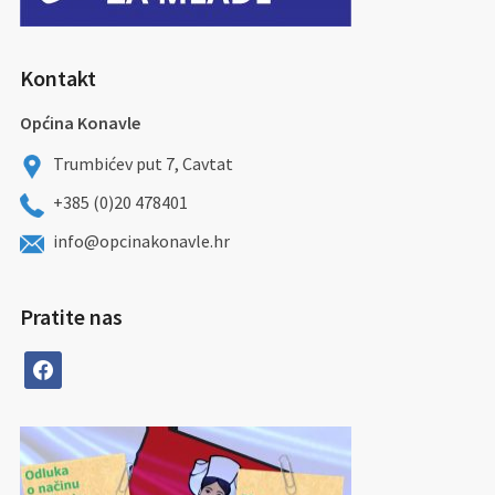
Kontakt
Općina Konavle
Trumbićev put 7, Cavtat
+385 (0)20 478401
info@opcinakonavle.hr
Pratite nas
facebook