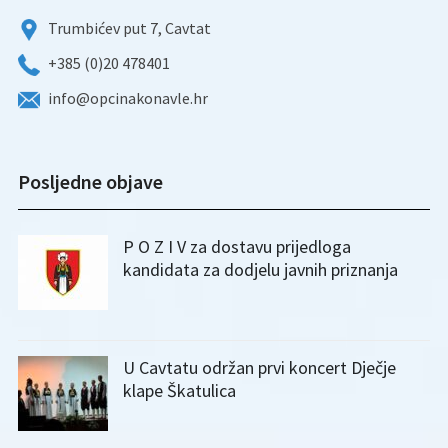
Trumbićev put 7, Cavtat
+385 (0)20 478401
info@opcinakonavle.hr
Posljedne objave
P O Z I V za dostavu prijedloga
kandidata za dodjelu javnih priznanja
U Cavtatu održan prvi koncert Dječje
klape Škatulica