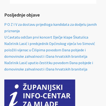
Posljednje objave
P O Z I V za dostavu prijedloga kandidata za dodjelu javnih
priznanja
U Cavtatu održan prvi koncert Dječje klape Škatulica
Načelnik Lasić i predsjednik Općinskog vijeća Ivo Simović
položili vijenac u Čilipima povodom Dana pobjede i
domovinske zahvalnosti i Dana hrvatskih branitelja
Načelnik Lasić uputio čestitku povodom Dana pobjede i
domovinske zahvalnosti i Dana hrvatskih branitelja