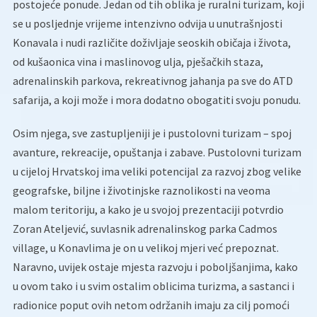
postojeće ponude. Jedan od tih oblika je ruralni turizam, koji
se u posljednje vrijeme intenzivno odvija u unutrašnjosti
Konavala i nudi različite doživljaje seoskih običaja i života,
od kušaonica vina i maslinovog ulja, pješačkih staza,
adrenalinskih parkova, rekreativnog jahanja pa sve do ATD
safarija, a koji može i mora dodatno obogatiti svoju ponudu.
Osim njega, sve zastupljeniji je i pustolovni turizam – spoj
avanture, rekreacije, opuštanja i zabave. Pustolovni turizam
u cijeloj Hrvatskoj ima veliki potencijal za razvoj zbog velike
geografske, biljne i životinjske raznolikosti na veoma
malom teritoriju, a kako je u svojoj prezentaciji potvrdio
Zoran Ateljević, suvlasnik adrenalinskog parka Cadmos
village, u Konavlima je on u velikoj mjeri već prepoznat.
Naravno, uvijek ostaje mjesta razvoju i poboljšanjima, kako
u ovom tako i u svim ostalim oblicima turizma, a sastanci i
radionice poput ovih netom održanih imaju za cilj pomoći