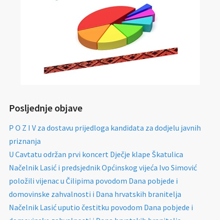
Posljednje objave
P O Z I V za dostavu prijedloga kandidata za dodjelu javnih
priznanja
U Cavtatu održan prvi koncert Dječje klape Škatulica
Načelnik Lasić i predsjednik Općinskog vijeća Ivo Simović
položili vijenac u Čilipima povodom Dana pobjede i
domovinske zahvalnosti i Dana hrvatskih branitelja
Načelnik Lasić uputio čestitku povodom Dana pobjede i