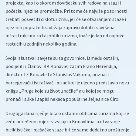
projekta, kao i o skorom dovršetku svih radova na stazi i
početku njezine promidžbe. Pri tome će najviše pozornosti
trebati posvetiti cikloturizmu, jer će se otvaranjem staze i
njezinih popratnih sadržaja zapravo dobiti i savršena
infrastruktura za taj oblik turizma, inače jedan od najbrže
rastućih u zadnjih nekoliko godina.
Svoja iskustva i savjete su sa govornice, između ostalih,
podijelili i članovi BK Konavle, zatim Frano Herendija,
direktor TZ Konavle te Stanislav Vukorep, poznati
hercegovački istraživač i pisac koji je ujedno predstavio novu
knjigu „Pruge koje su život značile“ a u kojoj se mogu
pronaći i slike i zapisi nekada popularne željeznice Ćiro.
Drugoga dana riječ je bila o ostalim oblicima turizma koji se
već u određenoj mjeri razvijaju u Konavlima, a otvaranje
biciklističke i pješačke staze bit će samo dodatno proširenje