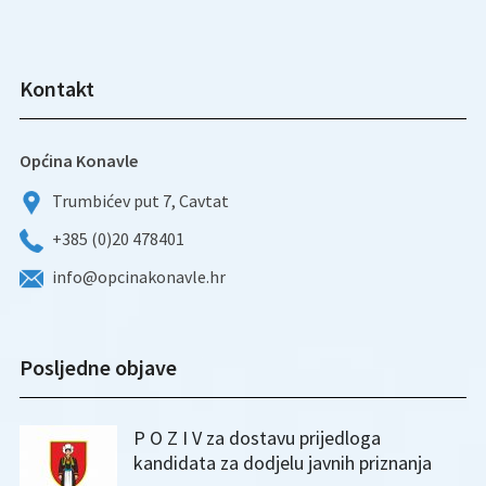
Kontakt
Općina Konavle
Trumbićev put 7, Cavtat
+385 (0)20 478401
info@opcinakonavle.hr
Posljedne objave
P O Z I V za dostavu prijedloga
kandidata za dodjelu javnih priznanja