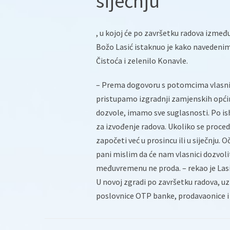
siječnju
, u kojoj će po završetku radova izmeđ
Božo Lasić istaknuo je kako naveden
Čistoća i zelenilo Konavle.
– Prema dogovoru s potomcima vlasnika
pristupamo izgradnji zamjenskih općins
dozvole, imamo sve suglasnosti. Po is
za izvođenje radova. Ukoliko se proce
započeti već u prosincu ili u siječnju. 
pani mislim da će nam vlasnici dozvolit
međuvremenu ne proda. – rekao je Lasi
U novoj zgradi po završetku radova, uz 
poslovnice OTP banke, prodavaonice i u