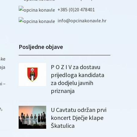
+385 (0)20 478401
info@opcinakonavle.hr
Posljedne objave
ske
P O Z I V za dostavu
aja
prijedloga kandidata
za dodjelu javnih
i –
priznanja
e,
U Cavtatu održan prvi
koncert Dječje klape
Škatulica