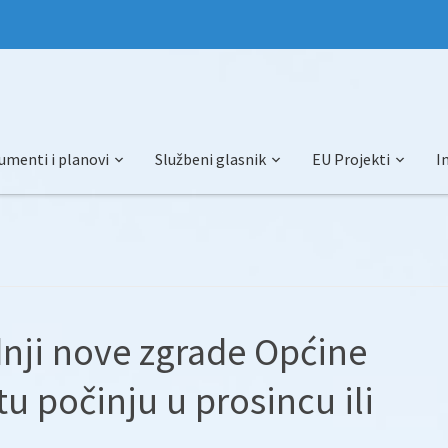
umenti i planovi
Službeni glasnik
EU Projekti
I
dnji nove zgrade Općine
u počinju u prosincu ili