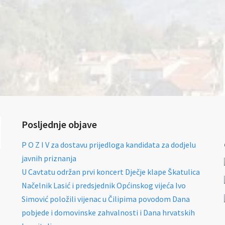
Posljednje objave
P O Z I V za dostavu prijedloga kandidata za dodjelu
javnih priznanja
U Cavtatu održan prvi koncert Dječje klape Škatulica
Načelnik Lasić i predsjednik Općinskog vijeća Ivo
Simović položili vijenac u Čilipima povodom Dana
pobjede i domovinske zahvalnosti i Dana hrvatskih