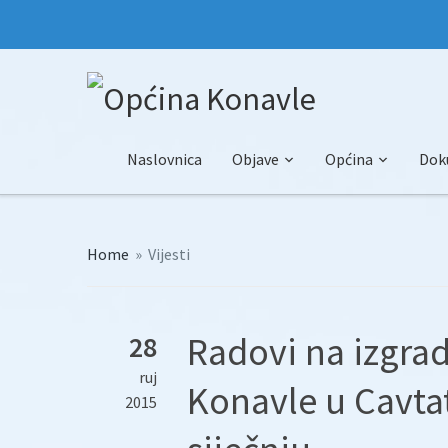
Naslovnica
Objave
Općina
Dok
Home
»
Vijesti
Radovi na izgra
28
ruj
Konavle u Cavtat
2015