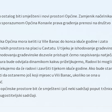
u ostalog biti smješteni i novi prostori Općine. Zamjenik načelnika
im sporazumom Općina Konavle prava građenja prenosi na društvo
 Općina mora iseliti iz Vile Banac do konca iduće godine i zato
kih prostora na placi u Cavtatu. U tijeku je ishodovanje građevin
hodovanju građevinske dozvole pristupit ćemo raspisivanju natječ
dura bude odvijala dinamikom kakvu priželjkujemo, Radovi bi mogli
Očekujemo da će radovi i završiti tijekom iduće godine. Ako bude stan
i da ostanemo još koji mjesec u Vili Banac, ukoliko se ona u
ć.
općinske prostore bit će smješteni i još neki sadržaji poput tržnic
gostiteljski sadržaji.