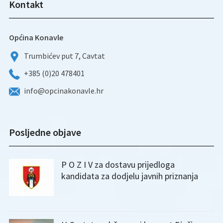
Kontakt
Općina Konavle
Trumbićev put 7, Cavtat
+385 (0)20 478401
info@opcinakonavle.hr
Posljedne objave
P O Z I V za dostavu prijedloga
kandidata za dodjelu javnih priznanja