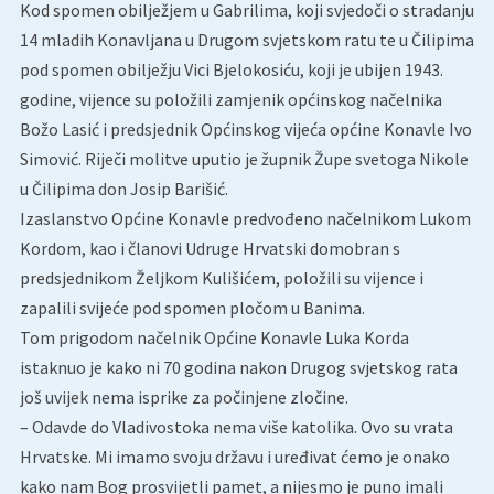
Kod spomen obilježjem u Gabrilima, koji svjedoči o stradanju
14 mladih Konavljana u Drugom svjetskom ratu te u Čilipima
pod spomen obilježju Vici Bjelokosiću, koji je ubijen 1943.
godine, vijence su položili zamjenik općinskog načelnika
Božo Lasić i predsjednik Općinskog vijeća općine Konavle Ivo
Simović. Riječi molitve uputio je župnik Župe svetoga Nikole
u Čilipima don Josip Barišić.
Izaslanstvo Općine Konavle predvođeno načelnikom Lukom
Kordom, kao i članovi Udruge Hrvatski domobran s
predsjednikom Željkom Kulišićem, položili su vijence i
zapalili svijeće pod spomen pločom u Banima.
Tom prigodom načelnik Općine Konavle Luka Korda
istaknuo je kako ni 70 godina nakon Drugog svjetskog rata
još uvijek nema isprike za počinjene zločine.
– Odavde do Vladivostoka nema više katolika. Ovo su vrata
Hrvatske. Mi imamo svoju državu i uređivat ćemo je onako
kako nam Bog prosvijetli pamet, a nijesmo je puno imali