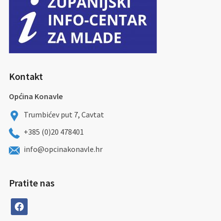
Kontakt
Općina Konavle
Trumbićev put 7, Cavtat
+385 (0)20 478401
info@opcinakonavle.hr
Pratite nas
facebook