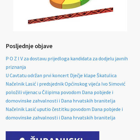
Posljednje objave
P O Z I V za dostavu prijedloga kandidata za dodjelu javnih
priznanja
U Cavtatu održan prvi koncert Dječje klape Škatulica
Načelnik Lasić i predsjednik Općinskog vijeća Ivo Simović
položili vijenac u Čilipima povodom Dana pobjede i
domovinske zahvalnosti i Dana hrvatskih branitelja
Načelnik Lasić uputio čestitku povodom Dana pobjede i
domovinske zahvalnosti i Dana hrvatskih branitelja