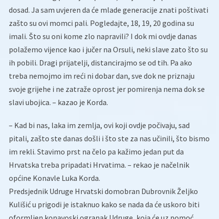
dosad. Ja sam uvjeren da će mlade generacije znati poštivati
zašto su ovi momci pali. Pogledajte, 18, 19, 20 godina su
imali. Što su oni kome zlo napravili? I dok mi ovdje danas
polažemo vijence kao i jučer na Orsuli, neki slave zato što su
ih pobili. Dragi prijatelji, distancirajmo se od tih. Pa ako
treba nemojmo im reći ni dobar dan, sve dok ne priznaju
svoje grijehe i ne zatraže oprost jer pomirenja nema dok se
slavi ubojica. – kazao je Korda.
– Kad bi nas, laka im zemlja, ovi koji ovdje počivaju, sad
pitali, zašto ste danas došli i što ste za nas učinili, što bismo
im rekli. Stavimo prst na čelo pa kažimo jedan put da
Hrvatska treba pripadati Hrvatima. – rekao je načelnik
općine Konavle Luka Korda.
Predsjednik Udruge Hrvatski domobran Dubrovnik Željko
Kulišić u prigodi je istaknuo kako se nada da će uskoro biti
oformljen konavoski ogranak Udruge, koja će uz pomoć