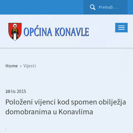
Pretraži:
Home
»
Vijesti
20
lis
2015
Položeni vijenci kod spomen obilježja
domobranima u Konavlima
.