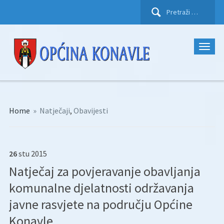
Pretraži:
Home
»
Natječaji
,
Obavijesti
26
stu
2015
Natječaj za povjeravanje obavljanja
komunalne djelatnosti održavanja
javne rasvjete na području Općine
Konavle