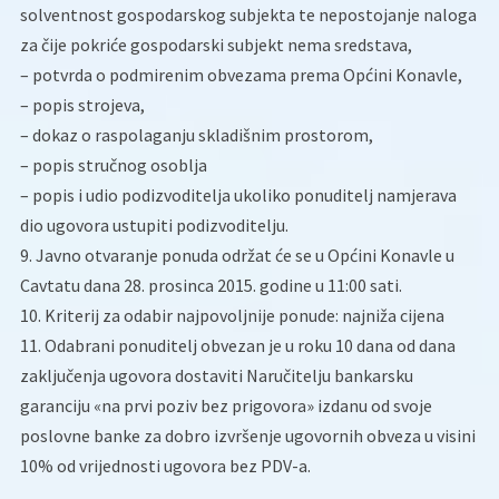
solventnost gospodarskog subjekta te nepostojanje naloga
za čije pokriće gospodarski subjekt nema sredstava,
– potvrda o podmirenim obvezama prema Općini Konavle,
– popis strojeva,
– dokaz o raspolaganju skladišnim prostorom,
– popis stručnog osoblja
– popis i udio podizvoditelja ukoliko ponuditelj namjerava
dio ugovora ustupiti podizvoditelju.
9. Javno otvaranje ponuda održat će se u Općini Konavle u
Cavtatu dana 28. prosinca 2015. godine u 11:00 sati.
10. Kriterij za odabir najpovoljnije ponude: najniža cijena
11. Odabrani ponuditelj obvezan je u roku 10 dana od dana
zaključenja ugovora dostaviti Naručitelju bankarsku
garanciju «na prvi poziv bez prigovora» izdanu od svoje
poslovne banke za dobro izvršenje ugovornih obveza u visini
10% od vrijednosti ugovora bez PDV-a.