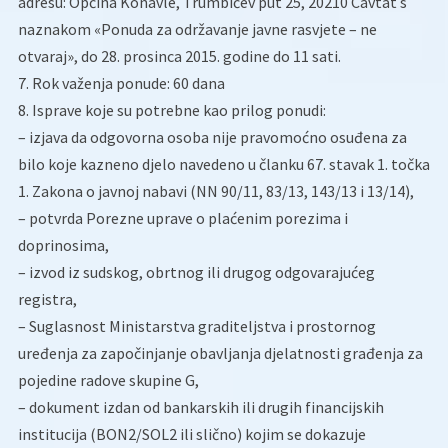
adresu: Općina Konavle, Trumbićev put 25, 20210 Cavtat s
naznakom «Ponuda za održavanje javne rasvjete – ne
otvaraj», do 28. prosinca 2015. godine do 11 sati.
7. Rok važenja ponude: 60 dana
8. Isprave koje su potrebne kao prilog ponudi:
– izjava da odgovorna osoba nije pravomoćno osuđena za
bilo koje kazneno djelo navedeno u članku 67. stavak 1. točka
1. Zakona o javnoj nabavi (NN 90/11, 83/13, 143/13 i 13/14),
– potvrda Porezne uprave o plaćenim porezima i
doprinosima,
– izvod iz sudskog, obrtnog ili drugog odgovarajućeg
registra,
– Suglasnost Ministarstva graditeljstva i prostornog
uređenja za započinjanje obavljanja djelatnosti građenja za
pojedine radove skupine G,
– dokument izdan od bankarskih ili drugih financijskih
institucija (BON2/SOL2 ili slično) kojim se dokazuje