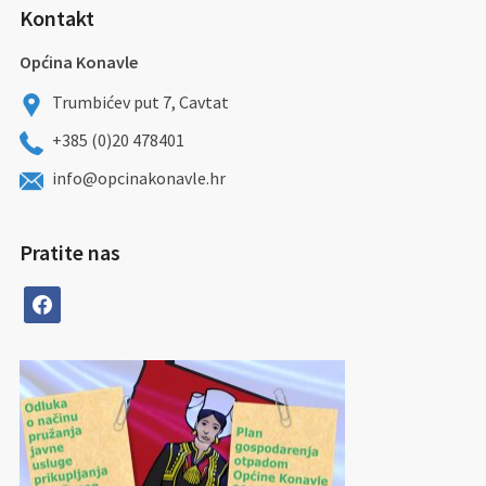
Kontakt
Općina Konavle
Trumbićev put 7, Cavtat
+385 (0)20 478401
info@opcinakonavle.hr
Pratite nas
facebook