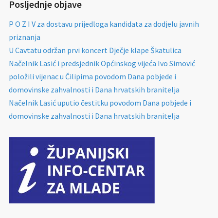
Posljednje objave
P O Z I V za dostavu prijedloga kandidata za dodjelu javnih
priznanja
U Cavtatu održan prvi koncert Dječje klape Škatulica
Načelnik Lasić i predsjednik Općinskog vijeća Ivo Simović
položili vijenac u Čilipima povodom Dana pobjede i
domovinske zahvalnosti i Dana hrvatskih branitelja
Načelnik Lasić uputio čestitku povodom Dana pobjede i
domovinske zahvalnosti i Dana hrvatskih branitelja