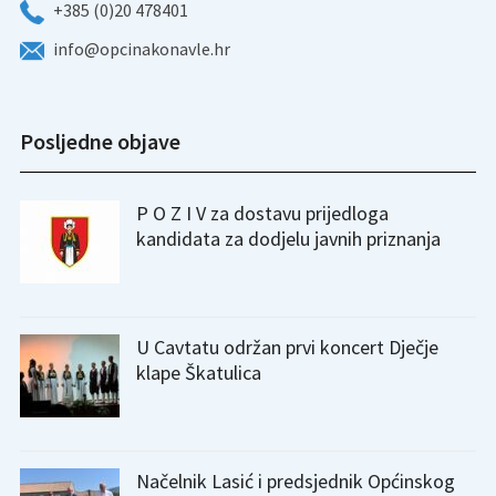
+385 (0)20 478401
info@opcinakonavle.hr
Posljedne objave
P O Z I V za dostavu prijedloga
kandidata za dodjelu javnih priznanja
U Cavtatu održan prvi koncert Dječje
klape Škatulica
Načelnik Lasić i predsjednik Općinskog