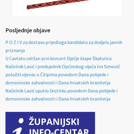
Posljednje objave
P O Z I V za dostavu prijedloga kandidata za dodjelu javnih
priznanja
U Cavtatu održan prvi koncert Dječje klape Škatulica
Načelnik Lasić i predsjednik Općinskog vijeća Ivo Simović
položili vijenac u Čilipima povodom Dana pobjede i
domovinske zahvalnosti i Dana hrvatskih branitelja
Načelnik Lasić uputio čestitku povodom Dana pobjede i
domovinske zahvalnosti i Dana hrvatskih branitelja