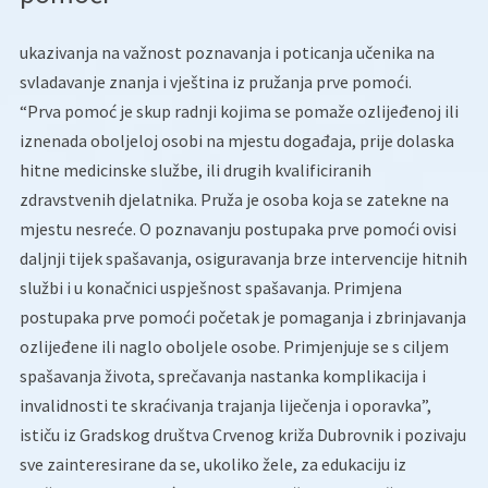
ukazivanja na važnost poznavanja i poticanja učenika na
svladavanje znanja i vještina iz pružanja prve pomoći.
“Prva pomoć je skup radnji kojima se pomaže ozlijeđenoj ili
iznenada oboljeloj osobi na mjestu događaja, prije dolaska
hitne medicinske službe, ili drugih kvalificiranih
zdravstvenih djelatnika. Pruža je osoba koja se zatekne na
mjestu nesreće. O poznavanju postupaka prve pomoći ovisi
daljnji tijek spašavanja, osiguravanja brze intervencije hitnih
službi i u konačnici uspješnost spašavanja. Primjena
postupaka prve pomoći početak je pomaganja i zbrinjavanja
ozlijeđene ili naglo oboljele osobe. Primjenjuje se s ciljem
spašavanja života, sprečavanja nastanka komplikacija i
invalidnosti te skraćivanja trajanja liječenja i oporavka”,
ističu iz Gradskog društva Crvenog križa Dubrovnik i pozivaju
sve zainteresirane da se, ukoliko žele, za edukaciju iz