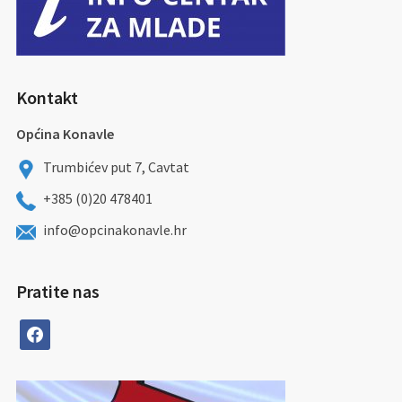
Kontakt
Općina Konavle
Trumbićev put 7, Cavtat
+385 (0)20 478401
info@opcinakonavle.hr
Pratite nas
facebook