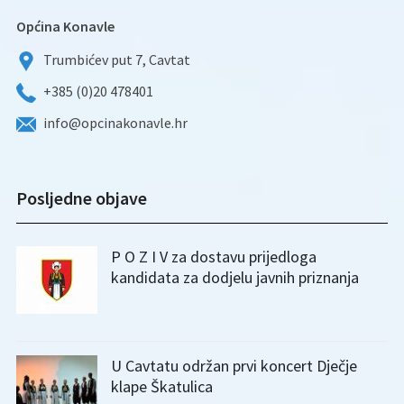
Općina Konavle
Trumbićev put 7, Cavtat
+385 (0)20 478401
info@opcinakonavle.hr
Posljedne objave
P O Z I V za dostavu prijedloga
kandidata za dodjelu javnih priznanja
U Cavtatu održan prvi koncert Dječje
klape Škatulica