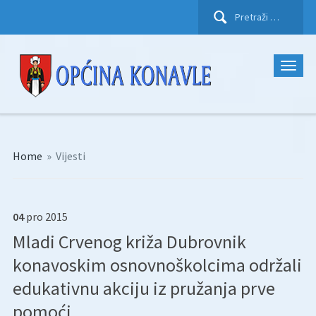
Pretraži:
Home
»
Vijesti
04
pro
2015
Mladi Crvenog križa Dubrovnik
konavoskim osnovnoškolcima održali
edukativnu akciju iz pružanja prve
pomoći