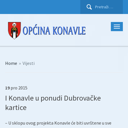
Pretraži:
Home
»
Vijesti
19
pro
2015
I Konavle u ponudi Dubrovačke
kartice
– U sklopu ovog projekta Konavle će biti uvrštene u sve