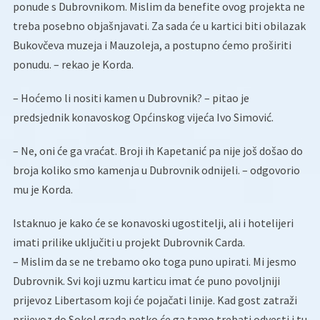
ponude s Dubrovnikom. Mislim da benefite ovog projekta ne
treba posebno objašnjavati. Za sada će u kartici biti obilazak
Bukovčeva muzeja i Mauzoleja, a postupno ćemo proširiti
ponudu. – rekao je Korda.
– Hoćemo li nositi kamen u Dubrovnik? – pitao je
predsjednik konavoskog Općinskog vijeća Ivo Simović.
– Ne, oni će ga vraćat. Broji ih Kapetanić pa nije još došao do
broja koliko smo kamenja u Dubrovnik odnijeli. – odgovorio
mu je Korda.
Istaknuo je kako će se konavoski ugostitelji, ali i hotelijeri
imati prilike uključiti u projekt Dubrovnik Carda.
– Mislim da se ne trebamo oko toga puno upirati. Mi jesmo
Dubrovnik. Svi koji uzmu karticu imat će puno povoljniji
prijevoz Libertasom koji će pojačati linije. Kad gost zatraži
prijevoz do Sokol grada netko će ga tamo trebati odvesti i tu