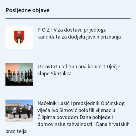
Posljedne objave
P O Z I V za dostavu prijedloga
kandidata za dodjelu javnih priznanja
U Cavtatu održan prvi koncert Dječje
klape Škatulica
Načelnik Lasić i predsjednik Općinskog
vijeća Ivo Simović položili vijenac u
Čilipima povodom Dana pobjede i
domovinske zahvalnosti i Dana hrvatskih
branitelja