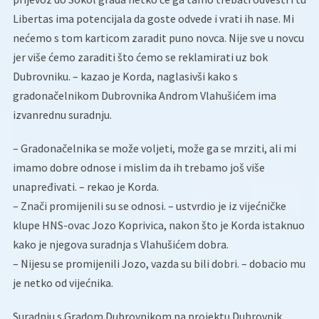
Libertas ima potencijala da goste odvede i vrati ih nase. Mi
nećemo s tom karticom zaradit puno novca. Nije sve u novcu
jer više ćemo zaraditi što ćemo se reklamirati uz bok
Dubrovniku. – kazao je Korda, naglasivši kako s
gradonačelnikom Dubrovnika Androm Vlahušićem ima
izvanrednu suradnju.
– Gradonačelnika se može voljeti, može ga se mrziti, ali mi
imamo dobre odnose i mislim da ih trebamo još više
unapređivati. – rekao je Korda.
– Znači promijenili su se odnosi. – ustvrdio je iz vijećničke
klupe HNS-ovac Jozo Koprivica, nakon što je Korda istaknuo
kako je njegova suradnja s Vlahušićem dobra.
– Nijesu se promijenili Jozo, vazda su bili dobri. – dobacio mu
je netko od vijećnika.
Suradnju s Gradom Dubrovnikom na projektu Dubrovnik