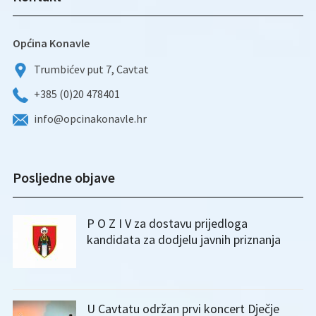
Općina Konavle
Trumbićev put 7, Cavtat
+385 (0)20 478401
info@opcinakonavle.hr
Posljedne objave
P O Z I V za dostavu prijedloga
kandidata za dodjelu javnih priznanja
U Cavtatu održan prvi koncert Dječje