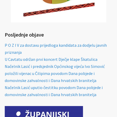
Posljednje objave
P O Z I V za dostavu prijedloga kandidata za dodjelu javnih
priznanja
U Cavtatu održan prvi koncert Dječje klape Škatulica
Načelnik Lasić i predsjednik Općinskog vijeća Ivo Simović
položili vijenac u Čilipima povodom Dana pobjede i
domovinske zahvalnosti i Dana hrvatskih branitelja
Načelnik Lasić uputio čestitku povodom Dana pobjede i
domovinske zahvalnosti i Dana hrvatskih branitelja