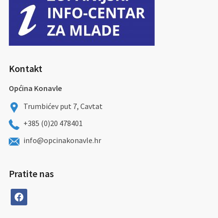
Kontakt
Općina Konavle
Trumbićev put 7, Cavtat
+385 (0)20 478401
info@opcinakonavle.hr
Pratite nas
facebook