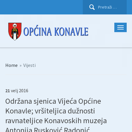
Pretraži:
Home
»
Vijesti
21
velj
2016
Održana sjenica Vijeća Općine
Konavle; vršiteljica dužnosti
ravnateljice Konavoskih muzeja
Antonija Rusković Radonić