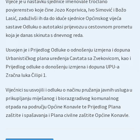
Vijeće je u nastavku sjednice imenovale tročlano
povjerenstvo koje čine Jozo Koprivica, Ivo Simović i Božo
Lasić, zaduživši ih da do iduće sjednice Općinskog vijeća
sastave Odluku o autotaksi prijevozu u cestovnom prometu
koja je danas skinuta s dnevnog reda.
Usvojen je i Prijedlog Odluke o odnošenju izmjena i dopuna
Urbanističkog plana uređenja Cavtata sa Zvekovicom, kao i
Prijedlog odluke o donošenju izmjena i dopuna UPU-a
Zračna luka Čilipi 1.
Vijećnici su usvojili i odluku o načinu pružanja javnih usluga u
prikupljanju miješanog i biorazgradivog komunalnog
otpada na području Općine Konavle te Prijedlog Plana
zaštite i spašavanja i Plana civilne zaštite Općine Konavle.