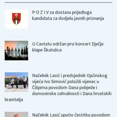
P O Z I V za dostavu prijedloga
kandidata za dodjelu javnih priznanja
U Cavtatu održan prvi koncert Dječje
klape Škatulica
Načelnik Lasić i predsjednik Općinskog
vijeća Ivo Simović položili vijenac u
Čilipima povodom Dana pobjede i
domovinske zahvalnosti i Dana hrvatskih
branitelja
Načelnik Lasić uputio čestitku povodom