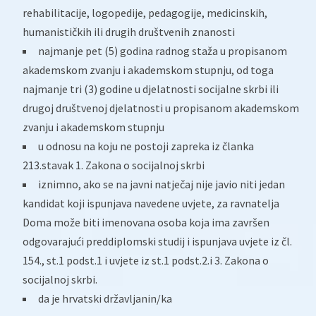
rehabilitacije, logopedije, pedagogije, medicinskih,
humanističkih ili drugih društvenih znanosti
najmanje pet (5) godina radnog staža u propisanom
akademskom zvanju i akademskom stupnju, od toga
najmanje tri (3) godine u djelatnosti socijalne skrbi ili
drugoj društvenoj djelatnosti u propisanom akademskom
zvanju i akademskom stupnju
u odnosu na koju ne postoji zapreka iz članka
213.stavak 1. Zakona o socijalnoj skrbi
iznimno, ako se na javni natječaj nije javio niti jedan
kandidat koji ispunjava navedene uvjete, za ravnatelja
Doma može biti imenovana osoba koja ima završen
odgovarajući preddiplomski studij i ispunjava uvjete iz čl.
154., st.1 podst.1 i uvjete iz st.1 podst.2.i 3. Zakona o
socijalnoj skrbi.
da je hrvatski državljanin/ka