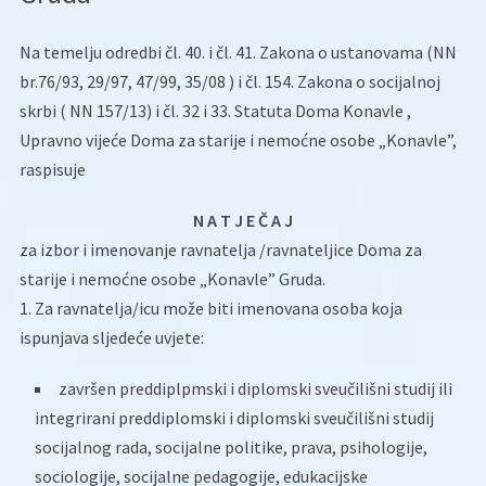
Na temelju odredbi čl. 40. i čl. 41. Zakona o ustanovama (NN
br.76/93, 29/97, 47/99, 35/08 ) i čl. 154. Zakona o socijalnoj
skrbi ( NN 157/13) i čl. 32 i 33. Statuta Doma Konavle ,
Upravno vijeće Doma za starije i nemoćne osobe „Konavle”,
raspisuje
N A T J E Č A J
za izbor i imenovanje ravnatelja /ravnateljice Doma za
starije i nemoćne osobe „Konavle” Gruda.
1. Za ravnatelja/icu može biti imenovana osoba koja
ispunjava sljedeće uvjete:
završen preddiplpmski i diplomski sveučilišni studij ili
integrirani preddiplomski i diplomski sveučilišni studij
socijalnog rada, socijalne politike, prava, psihologije,
sociologije, socijalne pedagogije, edukacijske