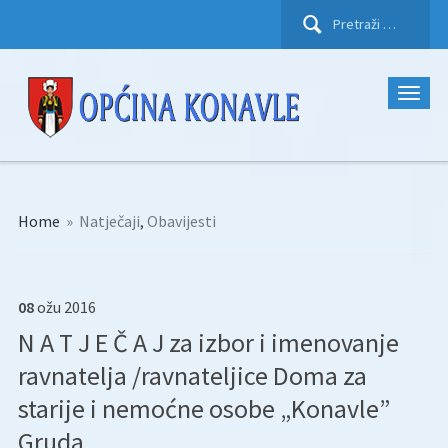
Pretraži:
Home
»
Natječaji
,
Obavijesti
08
ožu
2016
N A T J E Č A J za izbor i imenovanje
ravnatelja /ravnateljice Doma za
starije i nemoćne osobe „Konavle”
Gruda