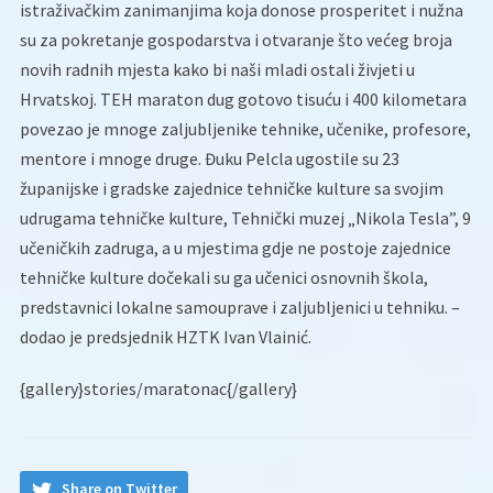
istraživačkim zanimanjima koja donose prosperitet i nužna
su za pokretanje gospodarstva i otvaranje što većeg broja
novih radnih mjesta kako bi naši mladi ostali živjeti u
Hrvatskoj. TEH maraton dug gotovo tisuću i 400 kilometara
povezao je mnoge zaljubljenike tehnike, učenike, profesore,
mentore i mnoge druge. Đuku Pelcla ugostile su 23
županijske i gradske zajednice tehničke kulture sa svojim
udrugama tehničke kulture, Tehnički muzej „Nikola Tesla”, 9
učeničkih zadruga, a u mjestima gdje ne postoje zajednice
tehničke kulture dočekali su ga učenici osnovnih škola,
predstavnici lokalne samouprave i zaljubljenici u tehniku. –
dodao je predsjednik HZTK Ivan Vlainić.
{gallery}stories/maratonac{/gallery}
Share on Twitter