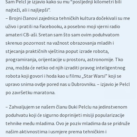
Sam Pelcl je izjavio kako su mu “posljednji kilometri bili
najteži, ali i najljepši”.
– Brojni članovi zajednica tehničkih kultura dočekivali su me
uživo i pratili na Facebooku, a posebno moji vjerni radio
amateri CB-aši. Sretan sam što sam ovim poduhvatom
skrenuo pozornost na važnost obrazovanja mladih i
stjecanja praktičnih vještina poput izrade robota,
programiranja, orijentacije u prostoru, astronomije. Tko
zna, možda će netko od njih izraditi pravog inteligentnog
robota koji govori i hoda kao u filmu „Star Warsi” koji se
upravo snima ovdje pored nas u Dubrovniku. – izjavio je Pelcl
po završetku maratona.
– Zahvaljujem se našem članu Đuki Pelclu na jedinstvenom
poduhvatu koji će sigurno doprinijeti misiji popularizacije
tehnike među mladima. Ovo je poziv mladima da se pridruže
našim aktivnostima i usmjere prema tehničkim i