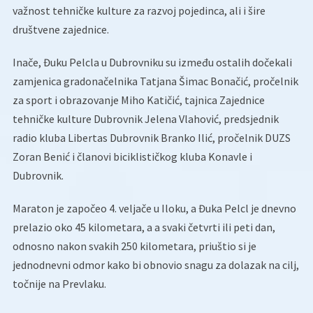
važnost tehničke kulture za razvoj pojedinca, ali i šire
društvene zajednice.
Inače, Đuku Pelcla u Dubrovniku su između ostalih dočekali
zamjenica gradonačelnika Tatjana Šimac Bonačić, pročelnik
za sport i obrazovanje Miho Katičić, tajnica Zajednice
tehničke kulture Dubrovnik Jelena Vlahović, predsjednik
radio kluba Libertas Dubrovnik Branko Ilić, pročelnik DUZS
Zoran Benić i članovi biciklističkog kluba Konavle i
Dubrovnik.
Maraton je započeo 4. veljače u Iloku, a Đuka Pelcl je dnevno
prelazio oko 45 kilometara, a a svaki četvrti ili peti dan,
odnosno nakon svakih 250 kilometara, priuštio si je
jednodnevni odmor kako bi obnovio snagu za dolazak na cilj,
točnije na Prevlaku.