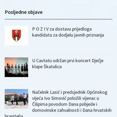
Posljedne objave
P O Z I V za dostavu prijedloga
kandidata za dodjelu javnih priznanja
U Cavtatu održan prvi koncert Dječje
klape Škatulica
Načelnik Lasić i predsjednik Općinskog
vijeća Ivo Simović položili vijenac u
Čilipima povodom Dana pobjede i
domovinske zahvalnosti i Dana hrvatskih
branitelja