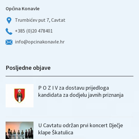
Općina Konavle
Trumbićev put 7, Cavtat
+385 (0)20 478401
info@opcinakonavle.hr
Posljedne objave
P O Z I V za dostavu prijedloga
kandidata za dodjelu javnih priznanja
U Cavtatu održan prvi koncert Dječje
klape Škatulica