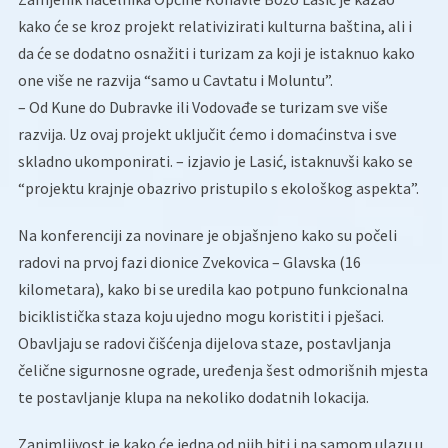
kako će se kroz projekt relativizirati kulturna baština, ali i
da će se dodatno osnažiti i turizam za koji je istaknuo kako
one više ne razvija “samo u Cavtatu i Moluntu”.
– Od Kune do Dubravke ili Vodovađe se turizam sve više
razvija. Uz ovaj projekt uključit ćemo i domaćinstva i sve
skladno ukomponirati. – izjavio je Lasić, istaknuvši kako se
“projektu krajnje obazrivo pristupilo s ekološkog aspekta”.
Na konferenciji za novinare je objašnjeno kako su počeli
radovi na prvoj fazi dionice Zvekovica – Glavska (16
kilometara), kako bi se uredila kao potpuno funkcionalna
biciklistička staza koju ujedno mogu koristiti i pješaci.
Obavljaju se radovi čišćenja dijelova staze, postavljanja
čelične sigurnosne ograde, uređenja šest odmorišnih mjesta
te postavljanje klupa na nekoliko dodatnih lokacija.
Zanimljivost je kako će jedna od njih biti i na samom ulazu u