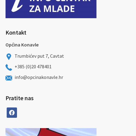
Kontakt
Općina Konavle
Trumbićev put 7, Cavtat
+385 (0)20 478401
info@opcinakonavle.hr
Pratite nas
facebook