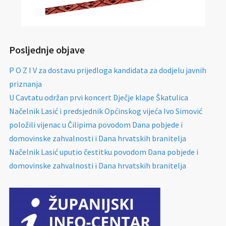
Posljednje objave
P O Z I V za dostavu prijedloga kandidata za dodjelu javnih
priznanja
U Cavtatu održan prvi koncert Dječje klape Škatulica
Načelnik Lasić i predsjednik Općinskog vijeća Ivo Simović
položili vijenac u Čilipima povodom Dana pobjede i
domovinske zahvalnosti i Dana hrvatskih branitelja
Načelnik Lasić uputio čestitku povodom Dana pobjede i
domovinske zahvalnosti i Dana hrvatskih branitelja