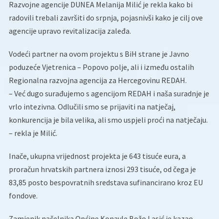
Razvojne agencije DUNEA Melanija Milić je rekla kako bi
radovili trebali završiti do srpnja, pojasnivši kako je cilj ove
agencije upravo revitalizacija zaleđa.
Vodeći partner na ovom projektu s BiH strane je Javno
poduzeće Vjetrenica – Popovo polje, ali i između ostalih
Regionalna razvojna agencija za Hercegovinu REDAH.
– Već dugo surađujemo s agencijom REDAH i naša suradnje je
vrlo intezivna. Odlučili smo se prijaviti na natječaj,
konkurencija je bila velika, ali smo uspjeli proći na natječaju.
– rekla je Milić.
Inače, ukupna vrijednost projekta je 643 tisuće eura, a
proračun hrvatskih partnera iznosi 293 tisuće, od čega je
83,85 posto bespovratnih sredstava sufinancirano kroz EU
fondove.
Zamjenik načelnika Općine Konavle Božo Lasić je kazao