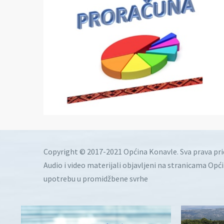
Copyright © 2017-2021 Općina Konavle. Sva prava pr
Audio i video materijali objavljeni na stranicama Opć
upotrebu u promidžbene svrhe