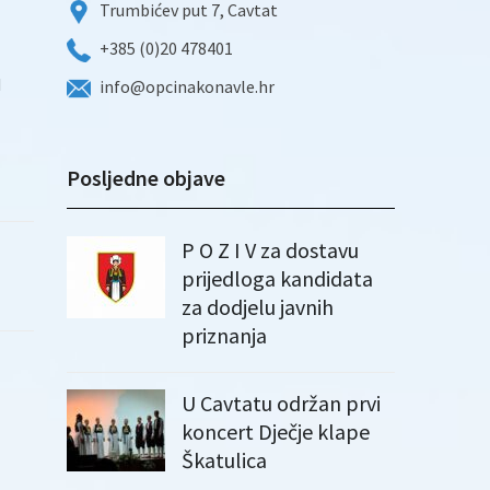
Trumbićev put 7, Cavtat
+385 (0)20 478401
d
info@opcinakonavle.hr
Posljedne objave
P O Z I V za dostavu
prijedloga kandidata
za dodjelu javnih
priznanja
U Cavtatu održan prvi
koncert Dječje klape
Škatulica