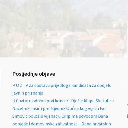
Posljednje objave
P O Z I V za dostavu prijedloga kandidata za dodjelu
javnih priznanja
U Cavtatu održan prvi koncert Dječje klape Škatulica
Načelnik Lasić i predsjednik Općinskog vijeća Ivo
Simović položili vijenac u Čilipima povodom Dana
pobjede i domovinske zahvalnosti i Dana hrvatskih