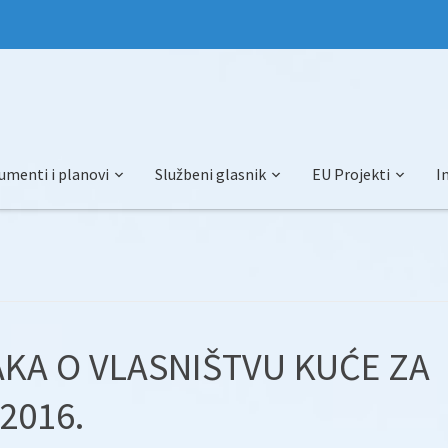
umenti i planovi
Službeni glasnik
EU Projekti
I
AKA O VLASNIŠTVU KUĆE ZA
2016.