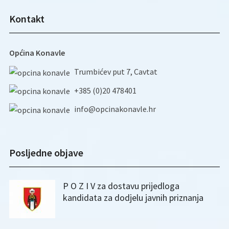
Kontakt
Općina Konavle
Trumbićev put 7, Cavtat
+385 (0)20 478401
info@opcinakonavle.hr
Posljedne objave
P O Z I V za dostavu prijedloga
kandidata za dodjelu javnih priznanja