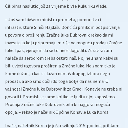
Čilipima naslutio još za vrijeme bivše Kukuriku Vlade.
– Još sam bivšem ministru prometa, pomorstva i
infrastrukture Siniši Hajdašu Dončiću prilikom potpisivanja
ugovora o proširenju Zračne luke Dubrovnik rekao da mi
investicija koju pripremaju miriše na moguću prodaju Zračne
luke. Ipak, vjerujem da se to neće dogoditi. Zdrav razum
nalaže da aerodrom treba ostati naš. No, ne znam kakvi su
bili uvjeti ugovora proširenja Zračne luke. Ne znam tko je
kome dužan, a kad si dužan nemaš drugog izbora nego
prodati, a ako smo došli do toga bolje da nas nema. O
važnosti Zračne luke Dubrovnik za Grad i Konavle ne treba ni
govoriti. Promislite samo koliko je ljudi u njoj zaposleno.
Prodaja Zračne luke Dubrovnik bila bi najgora moguća
opcija. – rekao je načelnik Općine Konavle Luka Korda.
Inače, načelnik Korda je još u svibnju 2015. godine, prilikom