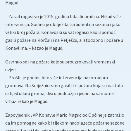
Magud.
– Za vatrogastvo je 2015. godina bila dinamitna. Nikad više
intervencija. Godinu je obilježila turbulentna sezona i jako
veliki broj požara. Konavoski su vatrogasci kao ispomoć
gasili požare na Korčuli i na Pelješcu, a istodobno i požare u
Konavlima. – kazao je Magud.
Osvrnuo se i na požare koje su prouzrokovali vremenski
uvjeti.
– Prošle je godine bilo više intervencija nakon udara
gromova. Na Sniježnici smo gasili tri požara koja su nastala
uslijed udara groma, dva u podnožju i jedan na samome
vrhu.- rekao je Magud.
Zapovjednik JVP Konavle Mario Magud od Općine je zatražio
da im pomogne kako bi tijekom nadolazeće požarne sezone
ostvarili uvjeti da jedan kanader ponovno bude stacioniran u