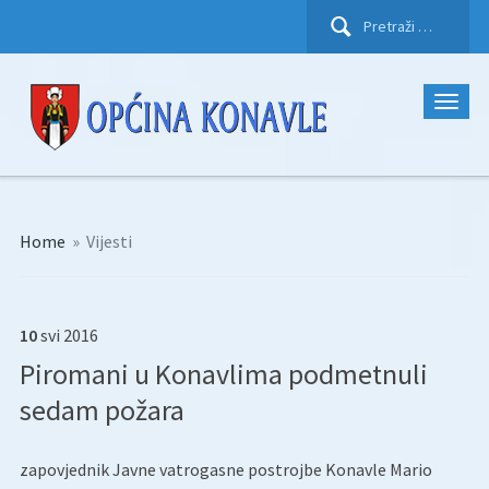
Pretraži:
Home
»
Vijesti
10
svi
2016
Piromani u Konavlima podmetnuli
sedam požara
zapovjednik Javne vatrogasne postrojbe Konavle Mario