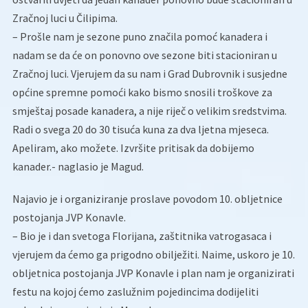
Zračnoj luci u Čilipima.
– Prošle nam je sezone puno značila pomoć kanadera i
nadam se da će on ponovno ove sezone biti stacioniran u
Zračnoj luci. Vjerujem da su nam i Grad Dubrovnik i susjedne
općine spremne pomoći kako bismo snosili troškove za
smještaj posade kanadera, a nije riječ o velikim sredstvima.
Radi o svega 20 do 30 tisuća kuna za dva ljetna mjeseca.
Apeliram, ako možete. Izvršite pritisak da dobijemo
kanader.- naglasio je Magud.
Najavio je i organiziranje proslave povodom 10. obljetnice
postojanja JVP Konavle.
– Bio je i dan svetoga Florijana, zaštitnika vatrogasaca i
vjerujem da ćemo ga prigodno obilježiti. Naime, uskoro je 10.
obljetnica postojanja JVP Konavle i plan nam je organizirati
festu na kojoj ćemo zaslužnim pojedincima dodijeliti