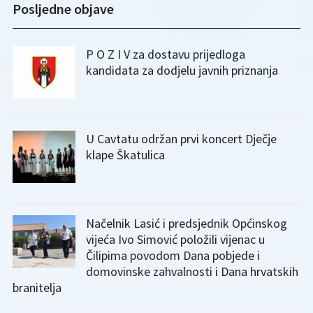
Posljedne objave
P O Z I V za dostavu prijedloga
kandidata za dodjelu javnih priznanja
U Cavtatu održan prvi koncert Dječje
klape Škatulica
Načelnik Lasić i predsjednik Općinskog
vijeća Ivo Simović položili vijenac u
Čilipima povodom Dana pobjede i
domovinske zahvalnosti i Dana hrvatskih
branitelja