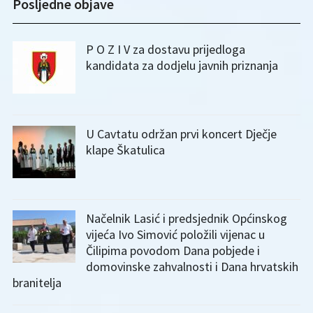
Posljedne objave
P O Z I V za dostavu prijedloga
kandidata za dodjelu javnih priznanja
U Cavtatu održan prvi koncert Dječje
klape Škatulica
Načelnik Lasić i predsjednik Općinskog
vijeća Ivo Simović položili vijenac u
Čilipima povodom Dana pobjede i
domovinske zahvalnosti i Dana hrvatskih
branitelja