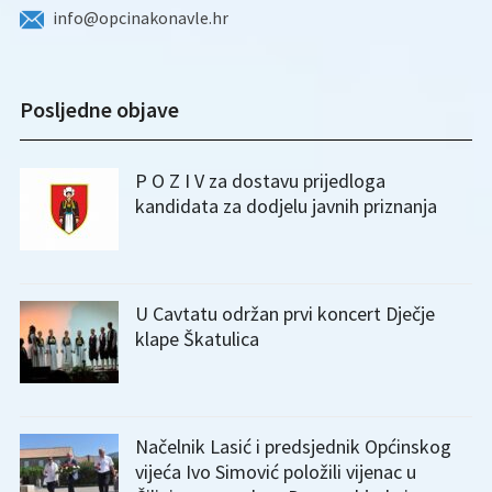
info@opcinakonavle.hr
Posljedne objave
P O Z I V za dostavu prijedloga
kandidata za dodjelu javnih priznanja
U Cavtatu održan prvi koncert Dječje
klape Škatulica
Načelnik Lasić i predsjednik Općinskog
vijeća Ivo Simović položili vijenac u