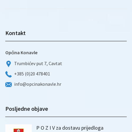
Kontakt
Općina Konavle
Trumbićev put 7, Cavtat
+385 (0)20 478401
info@opcinakonavle.hr
Posljedne objave
P O Z I V za dostavu prijedloga