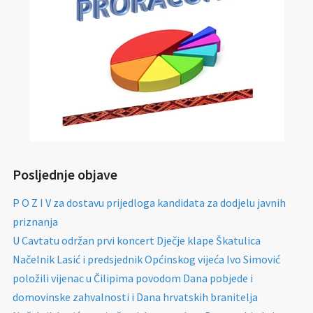
Posljednje objave
P O Z I V za dostavu prijedloga kandidata za dodjelu javnih
priznanja
U Cavtatu održan prvi koncert Dječje klape Škatulica
Načelnik Lasić i predsjednik Općinskog vijeća Ivo Simović
položili vijenac u Čilipima povodom Dana pobjede i
domovinske zahvalnosti i Dana hrvatskih branitelja