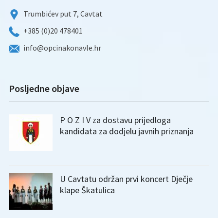
Trumbićev put 7, Cavtat
+385 (0)20 478401
info@opcinakonavle.hr
Posljedne objave
P O Z I V za dostavu prijedloga
kandidata za dodjelu javnih priznanja
U Cavtatu održan prvi koncert Dječje
klape Škatulica