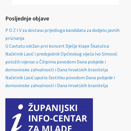
Posljednje objave
P O Z I V za dostavu prijedloga kandidata za dodjelu javnih
priznanja
U Cavtatu održan prvi koncert Dječje klape Škatulica
Načelnik Lasić i predsjednik Općinskog vijeća Ivo Simović
položili vijenac u Čilipima povodom Dana pobjede i
domovinske zahvalnosti i Dana hrvatskih branitelja
Načelnik Lasić uputio čestitku povodom Dana pobjede i
domovinske zahvalnosti i Dana hrvatskih branitelja