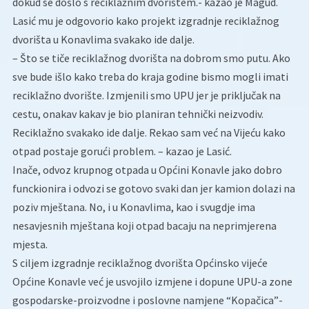
dokud se došlo s reciklažnim dvorištem.- kazao je Magud.
Lasić mu je odgovorio kako projekt izgradnje reciklažnog
dvorišta u Konavlima svakako ide dalje.
– Što se tiče reciklažnog dvorišta na dobrom smo putu. Ako
sve bude išlo kako treba do kraja godine bismo mogli imati
reciklažno dvorište. Izmjenili smo UPU jer je priključak na
cestu, onakav kakav je bio planiran tehnički neizvodiv.
Reciklažno svakako ide dalje. Rekao sam već na Vijeću kako
otpad postaje gorući problem. – kazao je Lasić.
Inače, odvoz krupnog otpada u Općini Konavle jako dobro
funckionira i odvozi se gotovo svaki dan jer kamion dolazi na
poziv mještana. No, i u Konavlima, kao i svugdje ima
nesavjesnih mještana koji otpad bacaju na neprimjerena
mjesta.
S ciljem izgradnje reciklažnog dvorišta Općinsko vijeće
Općine Konavle već je usvojilo izmjene i dopune UPU-a zone
gospodarske-proizvodne i poslovne namjene “Kopačica”-