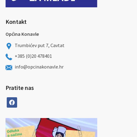
Kontakt
Općina Konavle
Trumbićev put 7, Cavtat
+385 (0)20 478401
info@opcinakonavle.hr
Pratite nas
facebook