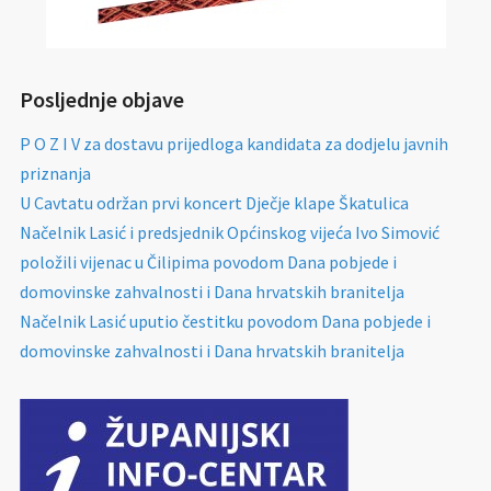
Posljednje objave
P O Z I V za dostavu prijedloga kandidata za dodjelu javnih
priznanja
U Cavtatu održan prvi koncert Dječje klape Škatulica
Načelnik Lasić i predsjednik Općinskog vijeća Ivo Simović
položili vijenac u Čilipima povodom Dana pobjede i
domovinske zahvalnosti i Dana hrvatskih branitelja
Načelnik Lasić uputio čestitku povodom Dana pobjede i
domovinske zahvalnosti i Dana hrvatskih branitelja