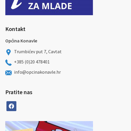
Kontakt
Općina Konavle
Trumbićev put 7, Cavtat
+385 (0)20 478401
info@opcinakonavle.hr
Pratite nas
facebook