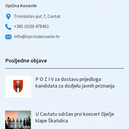
Općina Konavle
Trumbićev put 7, Cavtat
+385 (0)20 478401
info@opcinakonavle.hr
Posljedne objave
P O Z I V za dostavu prijedloga
kandidata za dodjelu javnih priznanja
U Cavtatu održan prvi koncert Dječje
klape Škatulica