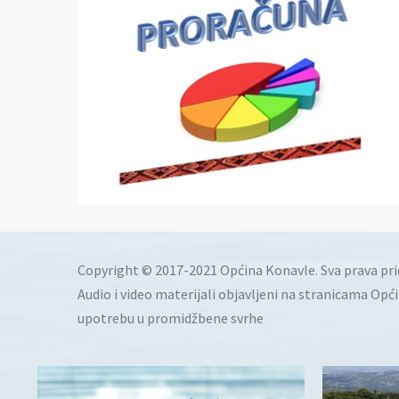
Copyright © 2017-2021 Općina Konavle. Sva prava pr
Audio i video materijali objavljeni na stranicama Opć
upotrebu u promidžbene svrhe