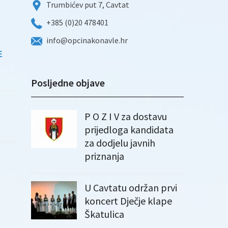
Trumbićev put 7, Cavtat
+385 (0)20 478401
info@opcinakonavle.hr
E
Posljedne objave
P O Z I V za dostavu
prijedloga kandidata
za dodjelu javnih
priznanja
U Cavtatu održan prvi
koncert Dječje klape
Škatulica