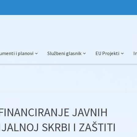
umenti i planovi
Službeni glasnik
EU Projekti
I
 FINANCIRANJE JAVNIH
JALNOJ SKRBI I ZAŠTITI