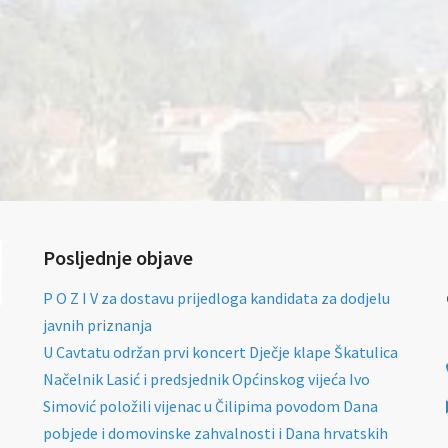
Posljednje objave
P O Z I V za dostavu prijedloga kandidata za dodjelu
javnih priznanja
U Cavtatu održan prvi koncert Dječje klape Škatulica
Načelnik Lasić i predsjednik Općinskog vijeća Ivo
Simović položili vijenac u Čilipima povodom Dana
pobjede i domovinske zahvalnosti i Dana hrvatskih