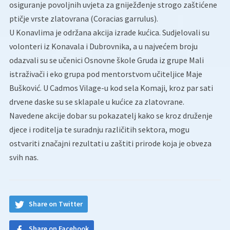
osiguranje povoljnih uvjeta za gniježđenje strogo zaštićene
ptičje vrste zlatovrana (Coracias garrulus).
U Konavlima je održana akcija izrade kućica. Sudjelovali su
volonteri iz Konavala i Dubrovnika, a u najvećem broju
odazvali su se učenici Osnovne škole Gruda iz grupe Mali
istraživači i eko grupa pod mentorstvom učiteljice Maje
Bušković. U Cadmos Vilage-u kod sela Komaji, kroz par sati
drvene daske su se sklapale u kućice za zlatovrane.
Navedene akcije dobar su pokazatelj kako se kroz druženje
djece i roditelja te suradnju različitih sektora, mogu
ostvariti značajni rezultati u zaštiti prirode koja je obveza
svih nas.
Share on Twitter
Share on Facebook