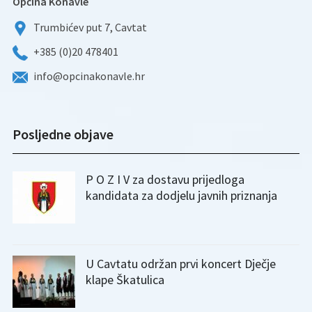
Općina Konavle
Trumbićev put 7, Cavtat
+385 (0)20 478401
info@opcinakonavle.hr
Posljedne objave
P O Z I V za dostavu prijedloga
kandidata za dodjelu javnih priznanja
U Cavtatu održan prvi koncert Dječje
klape Škatulica