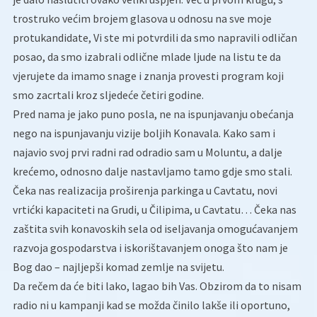
trostruko većim brojem glasova u odnosu na sve moje
protukandidate, Vi ste mi potvrdili da smo napravili odličan
posao, da smo izabrali odlične mlade ljude na listu te da
vjerujete da imamo snage i znanja provesti program koji
smo zacrtali kroz sljedeće četiri godine.
Pred nama je jako puno posla, ne na ispunjavanju obećanja
nego na ispunjavanju vizije boljih Konavala. Kako sam i
najavio svoj prvi radni rad odradio sam u Moluntu, a dalje
krećemo, odnosno dalje nastavljamo tamo gdje smo stali.
Čeka nas realizacija proširenja parkinga u Cavtatu, novi
vrtićki kapaciteti na Grudi, u Čilipima, u Cavtatu… Čeka nas
zaštita svih konavoskih sela od iseljavanja omogućavanjem
razvoja gospodarstva i iskorištavanjem onoga što nam je
Bog dao – najljepši komad zemlje na svijetu.
Da rečem da će biti lako, lagao bih Vas. Obzirom da to nisam
radio ni u kampanji kad se možda činilo lakše ili oportuno,