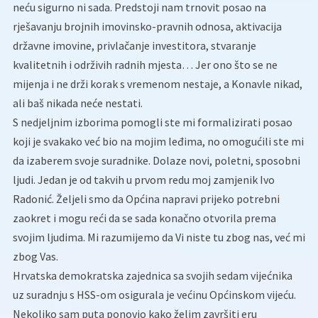
neću sigurno ni sada. Predstoji nam trnovit posao na
rješavanju brojnih imovinsko-pravnih odnosa, aktivacija
državne imovine, privlačanje investitora, stvaranje
kvalitetnih i održivih radnih mjesta… Jer ono što se ne
mijenja i ne drži korak s vremenom nestaje, a Konavle nikad,
ali baš nikada neće nestati.
S nedjeljnim izborima pomogli ste mi formalizirati posao
koji je svakako već bio na mojim leđima, no omogućili ste mi
da izaberem svoje suradnike. Dolaze novi, poletni, sposobni
ljudi. Jedan je od takvih u prvom redu moj zamjenik Ivo
Radonić. Željeli smo da Općina napravi prijeko potrebni
zaokret i mogu reći da se sada konačno otvorila prema
svojim ljudima. Mi razumijemo da Vi niste tu zbog nas, već mi
zbog Vas.
Hrvatska demokratska zajednica sa svojih sedam vijećnika
uz suradnju s HSS-om osigurala je većinu Općinskom vijeću.
Nekoliko sam puta ponovio kako želim završiti eru