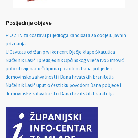
Posljednje objave
P O Z I V za dostavu prijedloga kandidata za dodjelu javnih
priznanja
U Cavtatu održan prvi koncert Dječje klape Škatulica
Načelnik Lasić i predsjednik Općinskog vijeća Ivo Simović
položili vijenac u Čilipima povodom Dana pobjede i
domovinske zahvalnosti i Dana hrvatskih branitelja
Načelnik Lasić uputio čestitku povodom Dana pobjede i
domovinske zahvalnosti i Dana hrvatskih branitelja