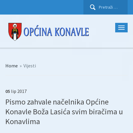
Pretraži:
Home
»
Vijesti
05
lip
2017
Pismo zahvale načelnika Općine
Konavle Boža Lasića svim biračima u
Konavlima