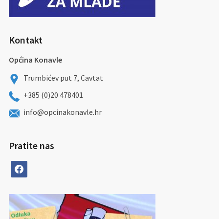
Kontakt
Općina Konavle
Trumbićev put 7, Cavtat
+385 (0)20 478401
info@opcinakonavle.hr
Pratite nas
facebook