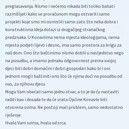
preglasavanja. Nismo i nećemo nikada biti toliko bahati
razmišljati kako se proračunom mogu ostvariti samo
projekti koje smo mi osmislili samo zato što neka dobra i
konstruktivna ideja dolazi iz drugačijeg stranačkog
predznaka. U Konavlima nema mjesta ideologijama, nema
mjesta podjeli lijevo i desno, ima samo prostora za brigu za
naš dom. Ono što baštinimo nismo dobili u nasljedstvo nego
na posudbu, a imamo jednaku odgovornost prema svojoj
djeci biti dobri domaćini i dobri gospodari kako bi i oni
jednom mogli baštiniti ono što će njima doći na posudbu od
nas, za njihovu djecu.
Mogu Vam obećati samo jednu stvar, a to je da ću nastaviti
raditi kao i dosada te da će vrata Općine Konavle biti
otvorena svima. Ne postoji mali problem, samo nedostatno
rješenje.
Hvala Vam svima, hvala od srca.