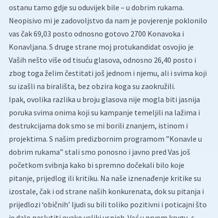
ostanu tamo gdje su oduvijek bile – u dobrim rukama.
Neopisivo mi je zadovoljstvo da nam je povjerenje poklonilo
vas čak 69,03 posto odnosno gotovo 2700 Konavoka i
Konavljana. S druge strane moj protukandidat osvojio je
Vaših nešto više od tisuću glasova, odnosno 26,40 posto i
zbog toga želim čestitati još jednom i njemu, ali i svima koji
su izašli na birališta, bez obzira koga su zaokružili.
Ipak, ovolika razlika u broju glasova nije mogla biti jasnija
poruka svima onima koji su kampanje temeljili na lažima i
destrukcijama dok smo se mi borili znanjem, istinom i
projektima. S našim predizbornim programom ”Konavle u
dobrim rukama” stali smo ponosno i javno pred Vas još
početkom svibnja kako bi spremno dočekali bilo koje
pitanje, prijedlog ili kritiku. Na naše iznenađenje kritike su
izostale, čak i od strane naših konkurenata, dok su pitanja i
prijedlozi ‘običnih’ ljudi su bili toliko pozitivni i poticajni što
je dalo naslutiti ovako veliki uspjeh. Već u prvom krugu, s