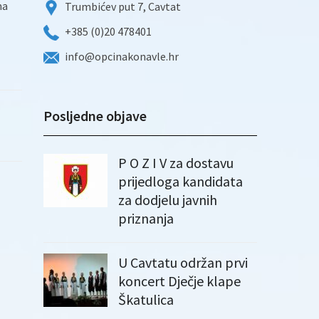
ma
Trumbićev put 7, Cavtat
+385 (0)20 478401
info@opcinakonavle.hr
Posljedne objave
P O Z I V za dostavu
prijedloga kandidata
za dodjelu javnih
priznanja
U Cavtatu održan prvi
koncert Dječje klape
Škatulica