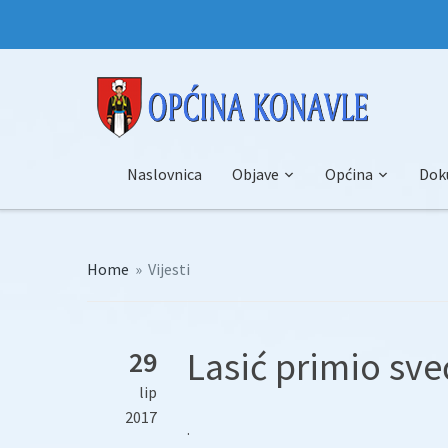
Naslovnica
Objave
Općina
Dok
Home
»
Vijesti
Lasić primio sv
29
lip
2017
.