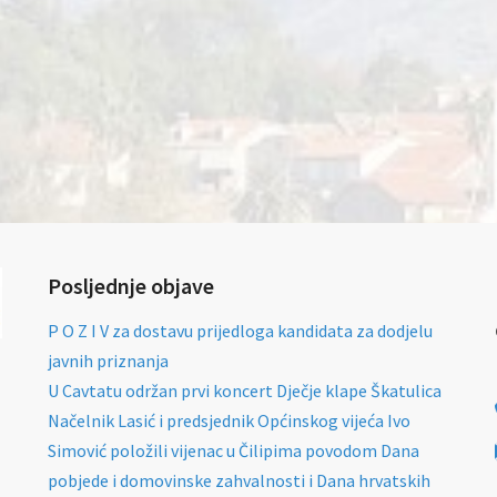
Posljednje objave
P O Z I V za dostavu prijedloga kandidata za dodjelu
javnih priznanja
U Cavtatu održan prvi koncert Dječje klape Škatulica
Načelnik Lasić i predsjednik Općinskog vijeća Ivo
Simović položili vijenac u Čilipima povodom Dana
pobjede i domovinske zahvalnosti i Dana hrvatskih