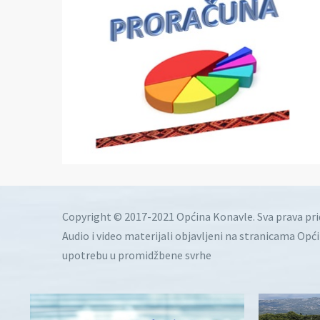
Copyright © 2017-2021 Općina Konavle. Sva prava pr
Audio i video materijali objavljeni na stranicama Opć
upotrebu u promidžbene svrhe