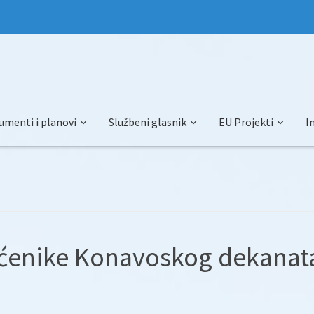
umenti i planovi
Službeni glasnik
EU Projekti
I
ećenike Konavoskog dekanat