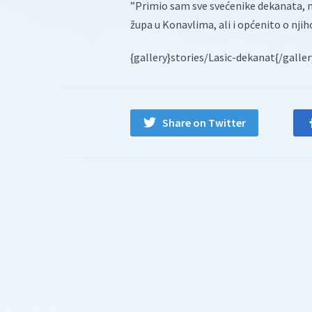
”Primio sam sve svećenike dekanata,
župa u Konavlima, ali i općenito o nji
{gallery}stories/Lasic-dekanat{/galler
Share on Twitter