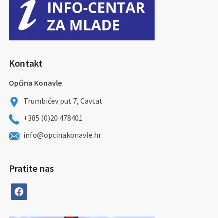
Kontakt
Općina Konavle
Trumbićev put 7, Cavtat
+385 (0)20 478401
info@opcinakonavle.hr
Pratite nas
facebook