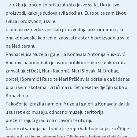
. Izložba je općenito prikazala što jesve svila, tko ju sve
proizvodi, kako je dudova svila došla u Europu te sam život
svilca i proizvodnju svile.
U odnosu između svjetskih proizvodnja pozicionirana je i
ona konavoska kao jedini zaostatak starih proizvodnja svile
na Mediteranu.
Ravnateljica Muzeja i galerija Konavala Antonija Rusković
Radonić napomenula je ovom prilikom kako se nakon rata
zahvaljujući Deši, Nani Radonić, Mari Slovak, M. Drobac,
obitelji Spremić i Ruso te Mari Pržić svila održala da bi danas
bila u svim školama i vrtićima i u četrdesetak dječjih soba u
Konavlima.
Također je izrazila namjeru Muzeja i galerija Konavala da idu
u susret eko muzeju, odnosno muzeju teritorija
prezentirajući građu na čitavom teritoriju.
Nakon otvaranja nastupila je grupa Valetudo koja je u Čilipe
vratila živu ljetnu atmosferu. Tijekom izložbe održati će se