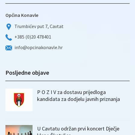
Općina Konavle
Trumbićev put 7, Cavtat
+385 (0)20 478401
info@opcinakonavle.hr
Posljedne objave
P O Z I V za dostavu prijedloga
kandidata za dodjelu javnih priznanja
U Cavtatu održan prvi koncert Dječje