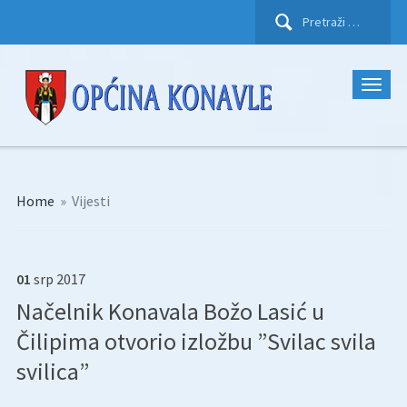
Pretraži:
Home
»
Vijesti
01
srp
2017
Načelnik Konavala Božo Lasić u
Čilipima otvorio izložbu ”Svilac svila
svilica”