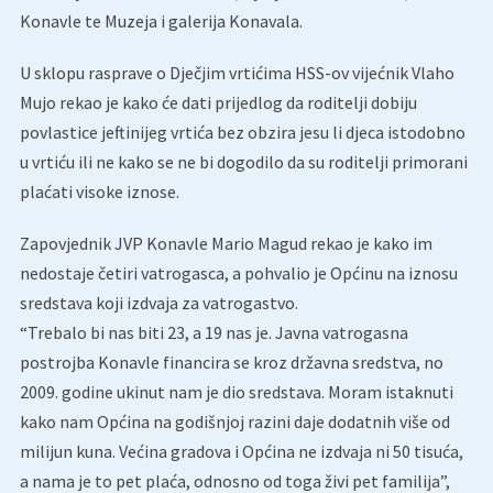
Konavle te Muzeja i galerija Konavala.
U sklopu rasprave o Dječjim vrtićima HSS-ov vijećnik Vlaho
Mujo rekao je kako će dati prijedlog da roditelji dobiju
povlastice jeftinijeg vrtića bez obzira jesu li djeca istodobno
u vrtiću ili ne kako se ne bi dogodilo da su roditelji primorani
plaćati visoke iznose.
Zapovjednik JVP Konavle Mario Magud rekao je kako im
nedostaje četiri vatrogasca, a pohvalio je Općinu na iznosu
sredstava koji izdvaja za vatrogastvo.
“Trebalo bi nas biti 23, a 19 nas je. Javna vatrogasna
postrojba Konavle financira se kroz državna sredstva, no
2009. godine ukinut nam je dio sredstava. Moram istaknuti
kako nam Općina na godišnjoj razini daje dodatnih više od
milijun kuna. Većina gradova i Općina ne izdvaja ni 50 tisuća,
a nama je to pet plaća, odnosno od toga živi pet familija”,