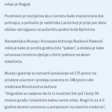
rekao je Magud.
Pozdravio je inocijativu da u Cavtatu budu stacionirana dva
policajca, a pohvalio je načelnika Lasića koji je prije par dana
obišao vatrogascu na požarištu podno brda Bjelotina.
Ravnateljica Muzeja i Konavala Antonija Rusković Radonić
rekla je kako je prošla godina bila “pakao”, a dodala je kako
ustanova trenutno djeluje u četiri jedinice na deset
lokaliteta.
Muzeji i galerije su ostvarili povećanje od 175 posto na
prodane ulaznice i prodaju suvenira te 248 posto više
sredstava Ministarstva kulture.
“Dogodine se nadamo da će ti rezultati biti još i bolji. Mi
imamo građu i lokalitete kakvu nema nitko. Mogli bi za 4-5
godina dovesti ustanovu u potpunosti na vlastita sredstva”,