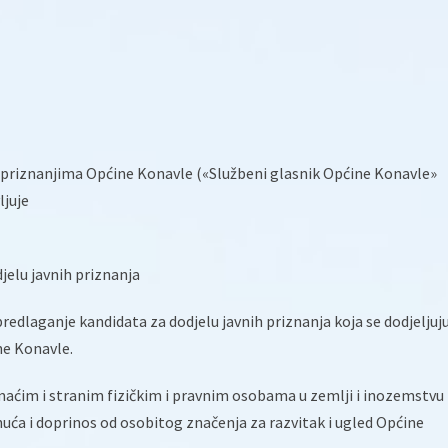
 priznanjima Općine Konavle («Službeni glasnik Općine Konavle»
ljuje
jelu javnih priznanja
edlaganje kandidata za dodjelu javnih priznanja koja se dodjeljuj
ne Konavle.
maćim i stranim fizičkim i pravnim osobama u zemlji i inozemstvu 
uća i doprinos od osobitog značenja za razvitak i ugled Općine