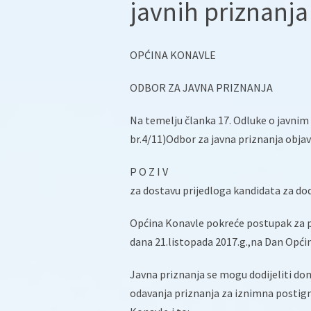
javnih priznanja
OPĆINA KONAVLE
ODBOR ZA JAVNA PRIZNANJA
Na temelju članka 17. Odluke o javnim
br.4/11)Odbor za javna priznanja objav
P O Z I V
za dostavu prijedloga kandidata za dod
Općina Konavle pokreće postupak za pr
dana 21.listopada 2017.g.,na Dan Opći
Javna priznanja se mogu dodijeliti do
odavanja priznanja za iznimna postign