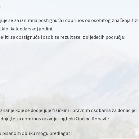
a.
juje se za iznimna postignuća i doprinos od osobitog značenja fiz
kloj kalendarskoj godini.
iti za dostignuća i osobite rezultate iz sljedećih područja:
a.
znanje koje se dodjeljuje fizičkim i pravnim osobama za donacije i
adnju,te za doprinos razvoju i ugledu Općine Konavle.
 u pisanom obliku mogu predlagati: