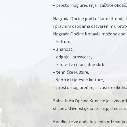
– prostornog uređenja i zaštite okoliš
Nagrada Općine pod točkom III. dodjel
i pravnim osobama ostvarenim u prote
Nagrada Općine Konavle može se dodijel
– kulture,
– znanosti,
– odgoja i prosvjete,
– zdravstva i socijalne skrbi,
– tehničke kulture,
– športa i tjelesne kulture,
– prostornog uređenja i zaštite okoliš
Zahvalnica Općine Konavle je javno pri
slične aktivnosti,kao i za uspješnu sur
Kandidate za dodjelu javnih priznanja