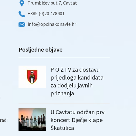
Trumbićev put 7, Cavtat
+385 (0)20 478401
info@opcinakonavle.hr
Posljedne objave
P O Z I V za dostavu
prijedloga kandidata
za dodjelu javnih
priznanja
u
U Cavtatu održan prvi
koncert Dječje klape
radi
Škatulica