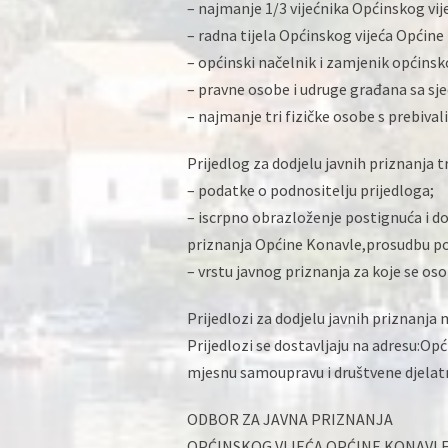
– najmanje 1/3 vijećnika Općinskog vi
– radna tijela Općinskog vijeća Općine
– općinski načelnik i zamjenik općinsk
– pravne osobe i udruge građana sa sj
– najmanje tri fizičke osobe s prebiva
Prijedlog za dodjelu javnih priznanja t
– podatke o podnositelju prijedloga;
– iscrpno obrazloženje postignuća i do
priznanja Općine Konavle,prosudbu po
– vrstu javnog priznanja za koje se os
Prijedlozi za dodjelu javnih priznanja
Prijedlozi se dostavljaju na adresu:Op
mjesnu samoupravu i društvene djelat
ODBOR ZA JAVNA PRIZNANJA
OPĆINSKOG VIJEĆA OPĆINE KONAVL