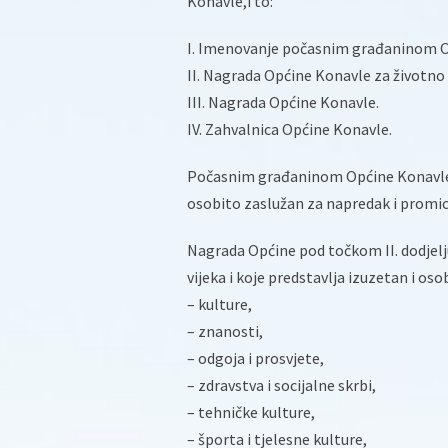
Konavle,i to:
I. Imenovanje počasnim građaninom O
II. Nagrada Općine Konavle za životno 
III. Nagrada Općine Konavle.
IV. Zahvalnica Općine Konavle.
Počasnim građaninom Općine Konavle m
osobito zaslužan za napredak i promica
Nagrada Općine pod točkom II. dodjeljuj
vijeka i koje predstavlja izuzetan i os
– kulture,
– znanosti,
– odgoja i prosvjete,
– zdravstva i socijalne skrbi,
– tehničke kulture,
– športa i tjelesne kulture,