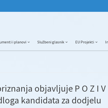
umenti i planovi
Službeni glasnik
EU Projekti
I
riznanja objavljuje P O Z I V
dloga kandidata za dodjelu