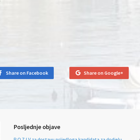
Share on Facebook
Share on Google+
Posljednje objave
P O Z I V za dostavu prijedloga kandidata za dodjelu