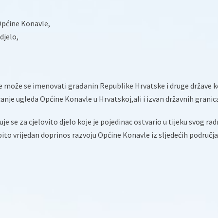
pćine Konavle,
djelo,
ože se imenovati građanin Republike Hrvatske i druge države ko
nje ugleda Općine Konavle u Hrvatskoj,ali i izvan državnih granic
e se za cjelovito djelo koje je pojedinac ostvario u tijeku svog ra
obito vrijedan doprinos razvoju Općine Konavle iz sljedećih područja