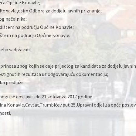
jeća Općine Konavle;
 Konavle,osim Odbora za dodjelu javnih priznanja;
og načelnika;
edištem na području Općine Konavle;
lištem na području Općine Konavle.
reba sadržavati:
prinosa zbog kojih se daje prijedlog za kandidata za dodjelu javnih
stignutih rezultata uz odgovarajuću dokumentaciju;
oba predlaže.
 mogu se dostaviti do 21.kolovoza 2017.godine.
ćina Konavle,Cavtat,Trumbićev put 25,Upravni odjel za opće poslov
nosti.
E