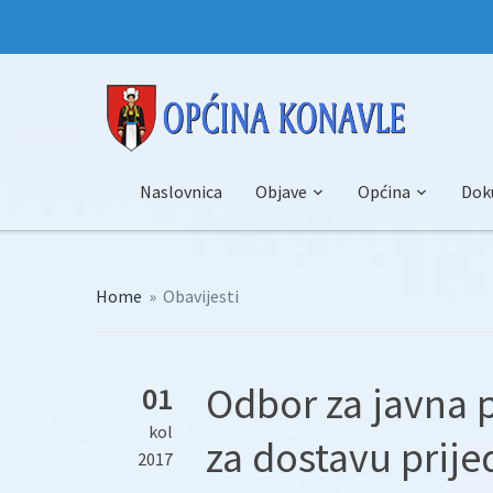
Naslovnica
Objave
Općina
Dok
Home
»
Obavijesti
Odbor za javna p
01
kol
za dostavu prije
2017