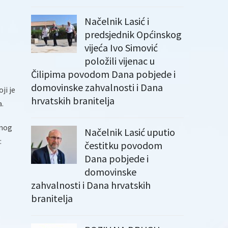
Načelnik Lasić i
predsjednik Općinskog
vijeća Ivo Simović
položili vijenac u
Čilipima povodom Dana pobjede i
domovinske zahvalnosti i Dana
ji je
hrvatskih branitelja
a.
dnog
Načelnik Lasić uputio
:
čestitku povodom
Dana pobjede i
domovinske
zahvalnosti i Dana hrvatskih
branitelja