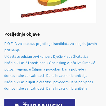
Posljednje objave
P O Z I V za dostavu prijedloga kandidata za dodjelu javnih
priznanja
U Cavtatu održan prvi koncert Dječje klape Škatulica
Načelnik Lasić i predsjednik Općinskog vijeća Ivo Simović
položili vijenac u Čilipima povodom Dana pobjede i
domovinske zahvalnosti i Dana hrvatskih branitelja
Načelnik Lasić uputio čestitku povodom Dana pobjede i
domovinske zahvalnosti i Dana hrvatskih branitelja