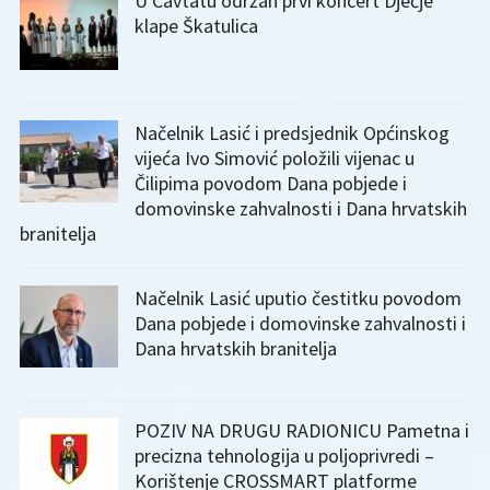
U Cavtatu održan prvi koncert Dječje
klape Škatulica
Načelnik Lasić i predsjednik Općinskog
vijeća Ivo Simović položili vijenac u
Čilipima povodom Dana pobjede i
domovinske zahvalnosti i Dana hrvatskih
branitelja
Načelnik Lasić uputio čestitku povodom
Dana pobjede i domovinske zahvalnosti i
Dana hrvatskih branitelja
POZIV NA DRUGU RADIONICU Pametna i
precizna tehnologija u poljoprivredi –
Korištenje CROSSMART platforme