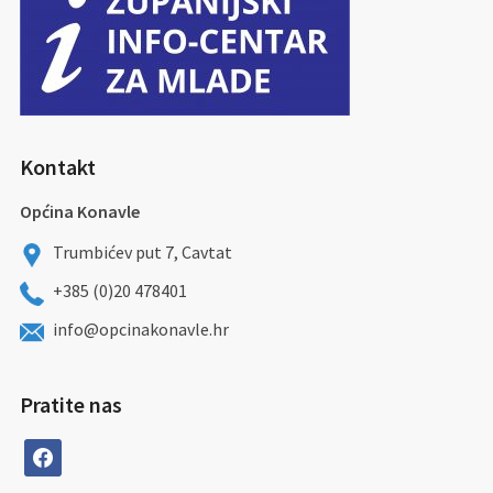
Kontakt
Općina Konavle
Trumbićev put 7, Cavtat
+385 (0)20 478401
info@opcinakonavle.hr
Pratite nas
facebook