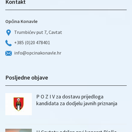
Kontakt
Općina Konavle
Trumbićev put 7, Cavtat
+385 (0)20 478401
info@opcinakonavle.hr
Posljedne objave
P O Z I V za dostavu prijedloga
kandidata za dodjelu javnih priznanja