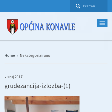
Pretraži:
Home
»
Nekategorizirano
28
ruj
2017
grudezancija-izlozba-(1)