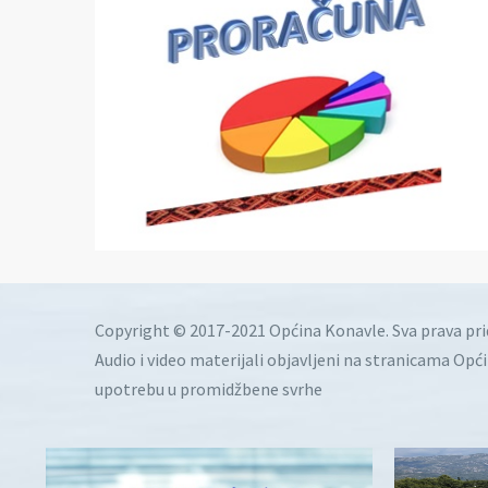
Copyright © 2017-2021 Općina Konavle. Sva prava pr
Audio i video materijali objavljeni na stranicama Opć
upotrebu u promidžbene svrhe