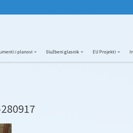
umenti i planovi
Službeni glasnik
EU Projekti
I
-280917