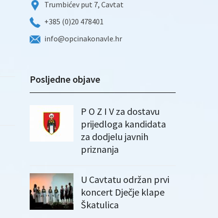
Trumbićev put 7, Cavtat
+385 (0)20 478401
info@opcinakonavle.hr
Posljedne objave
P O Z I V za dostavu
prijedloga kandidata
za dodjelu javnih
priznanja
U Cavtatu održan prvi
koncert Dječje klape
Škatulica