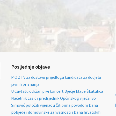
Posljednje objave
P O Z I V za dostavu prijedloga kandidata za dodjelu
javnih priznanja
U Cavtatu održan prvi koncert Dječje klape Škatulica
Načelnik Lasić i predsjednik Općinskog vijeća Ivo
Simović položili vijenac u Čilipima povodom Dana
pobjede i domovinske zahvalnosti i Dana hrvatskih