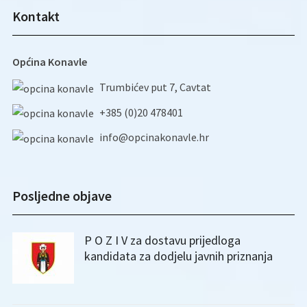
Kontakt
Općina Konavle
Trumbićev put 7, Cavtat
+385 (0)20 478401
info@opcinakonavle.hr
Posljedne objave
P O Z I V za dostavu prijedloga
kandidata za dodjelu javnih priznanja