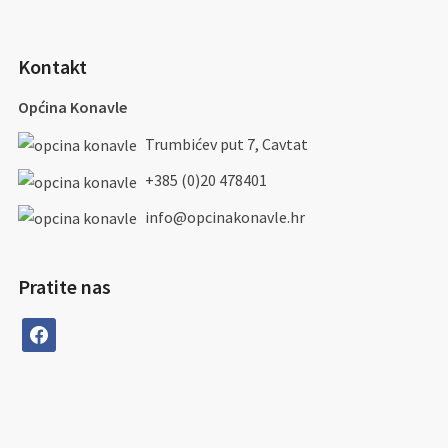
Kontakt
Općina Konavle
Trumbićev put 7, Cavtat
+385 (0)20 478401
info@opcinakonavle.hr
Pratite nas
facebook