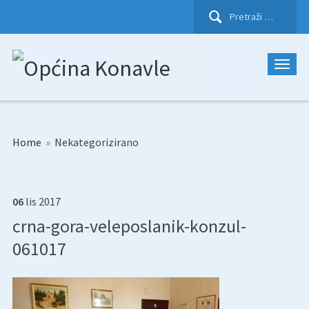
Pretraži:
Home
»
Nekategorizirano
06
lis
2017
crna-gora-veleposlanik-konzul-
061017