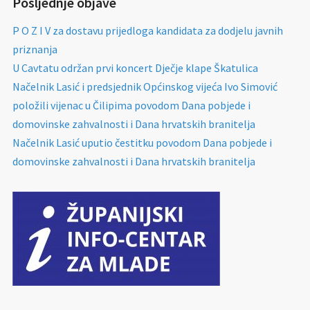
Posljednje objave
P O Z I V za dostavu prijedloga kandidata za dodjelu javnih
priznanja
U Cavtatu održan prvi koncert Dječje klape Škatulica
Načelnik Lasić i predsjednik Općinskog vijeća Ivo Simović
položili vijenac u Čilipima povodom Dana pobjede i
domovinske zahvalnosti i Dana hrvatskih branitelja
Načelnik Lasić uputio čestitku povodom Dana pobjede i
domovinske zahvalnosti i Dana hrvatskih branitelja