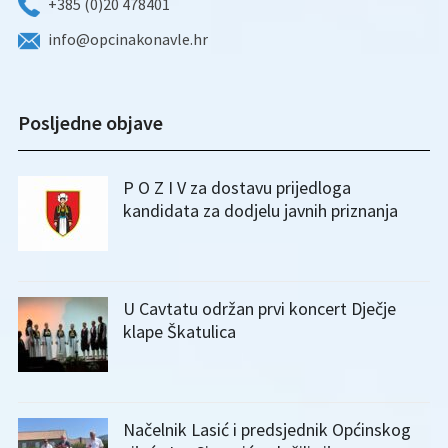
+385 (0)20 478401
info@opcinakonavle.hr
Posljedne objave
P O Z I V za dostavu prijedloga
kandidata za dodjelu javnih priznanja
U Cavtatu održan prvi koncert Dječje
klape Škatulica
Načelnik Lasić i predsjednik Općinskog