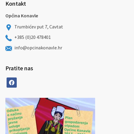
Kontakt
Općina Konavle
Trumbićev put 7, Cavtat
+385 (0)20 478401
info@opcinakonavle.hr
Pratite nas
facebook