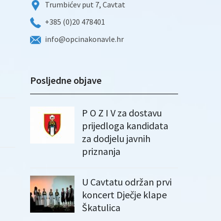
Trumbićev put 7, Cavtat
+385 (0)20 478401
info@opcinakonavle.hr
Posljedne objave
P O Z I V za dostavu
prijedloga kandidata
za dodjelu javnih
priznanja
U Cavtatu održan prvi
koncert Dječje klape
Škatulica