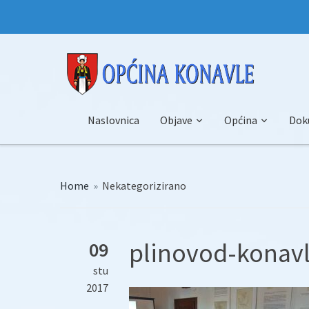
Naslovnica
Objave
Općina
Dok
Home
»
Nekategorizirano
plinovod-konavl
09
stu
2017