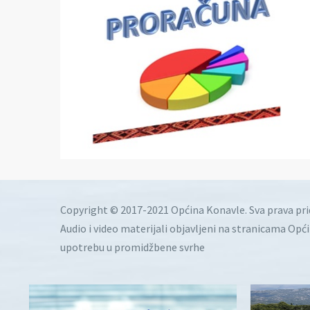
Copyright © 2017-2021 Općina Konavle. Sva prava pr
Audio i video materijali objavljeni na stranicama Opć
upotrebu u promidžbene svrhe