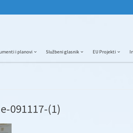
umenti i planovi
Službeni glasnik
EU Projekti
I
e-091117-(1)