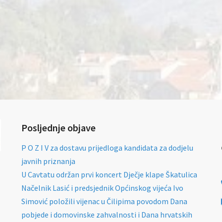
Posljednje objave
P O Z I V za dostavu prijedloga kandidata za dodjelu
javnih priznanja
U Cavtatu održan prvi koncert Dječje klape Škatulica
Načelnik Lasić i predsjednik Općinskog vijeća Ivo
Simović položili vijenac u Čilipima povodom Dana
pobjede i domovinske zahvalnosti i Dana hrvatskih