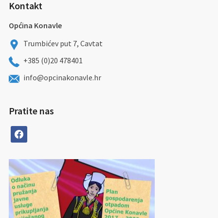
Kontakt
Općina Konavle
Trumbićev put 7, Cavtat
+385 (0)20 478401
info@opcinakonavle.hr
Pratite nas
facebook