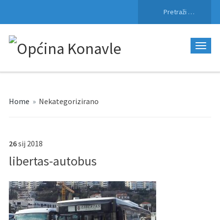
Pretraži:
Home
»
Nekategorizirano
26
sij
2018
libertas-autobus