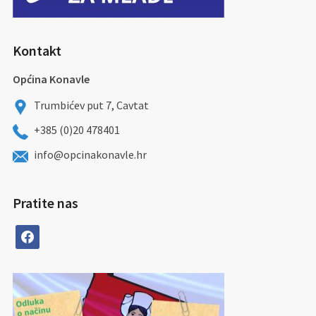
Kontakt
Općina Konavle
Trumbićev put 7, Cavtat
+385 (0)20 478401
info@opcinakonavle.hr
Pratite nas
facebook