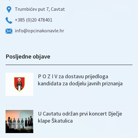
Trumbićev put 7, Cavtat
+385 (0)20 478401
info@opcinakonavle.hr
Posljedne objave
P O Z I V za dostavu prijedloga
kandidata za dodjelu javnih priznanja
U Cavtatu održan prvi koncert Dječje
klape Škatulica