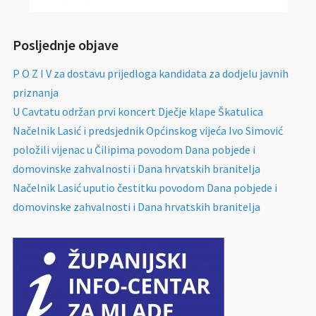
Posljednje objave
P O Z I V za dostavu prijedloga kandidata za dodjelu javnih
priznanja
U Cavtatu održan prvi koncert Dječje klape Škatulica
Načelnik Lasić i predsjednik Općinskog vijeća Ivo Simović
položili vijenac u Čilipima povodom Dana pobjede i
domovinske zahvalnosti i Dana hrvatskih branitelja
Načelnik Lasić uputio čestitku povodom Dana pobjede i
domovinske zahvalnosti i Dana hrvatskih branitelja