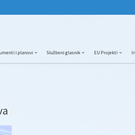
umenti i planovi
Službeni glasnik
EU Projekti
I
va