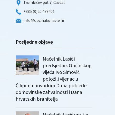
Trumbićev put 7, Cavtat
+385 (0)20 478401
info@opcinakonavle.hr
Posljedne objave
Načelnik Lasić i
predsjednik Općinskog
vijeća Ivo Simović
položili vijenac u
Čilipima povodom Dana pobjede i
domovinske zahvalnosti i Dana
hrvatskih branitelja
Načelnik Lasić uputio