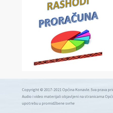
Copyright © 2017-2021 Općina Konavle. Sva prava pr
Audio i video materijali objavljeni na stranicama Opć
upotrebu u promidžbene svrhe