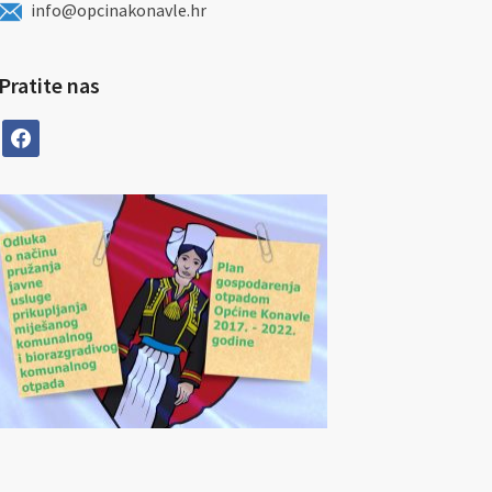
info@opcinakonavle.hr
Pratite nas
facebook